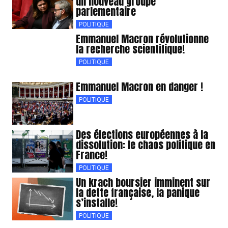
un nouveau groupe
parlementaire
POLITIQUE
Emmanuel Macron révolutionne
la recherche scientifique!
POLITIQUE
Emmanuel Macron en danger !
POLITIQUE
Des élections européennes à la
dissolution: le chaos politique en
France!
POLITIQUE
Un krach boursier imminent sur
la dette française, la panique
s’installe!
POLITIQUE