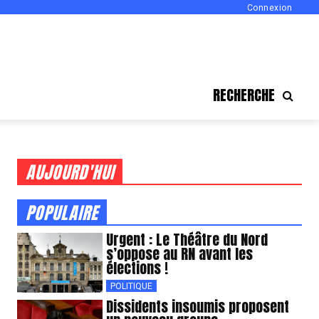
Connexion
RECHERCHE
AUJOURD'HUI
POPULAIRE
Urgent : Le Théâtre du Nord
s’oppose au RN avant les
élections !
POLITIQUE
Dissidents insoumis proposent