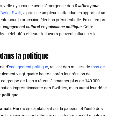
 nouvelle dynamique avec l’émergence des
Swifties pour
Taylor Swift
, a pris une ampleur inattendue en apportant un
dente pour la prochaine élection présidentielle. En un temps
ur
engagement culturel
en
puissance politique
. Cette
es célébrités et leurs followers peuvent influencer le
dans la politique
me d’
engagement politique
, ralliant des milliers de
fans de
ulement vingt-quatre heures après leur réunion de
, ce groupe de fans a réussi à amasser plus de 140.000
isation impressionnante des Swifties, mais aussi leur désir
 politique
.
amala Harris
en capitalisant sur la passion et l’unité des
ions financières substantielles en un temps record montre à