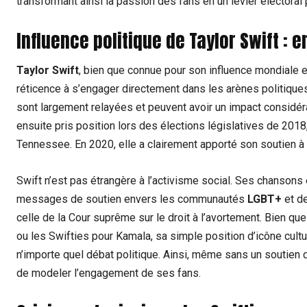
transformant ainsi la passion des fans en un levier électoral 
Influence politique de Taylor Swift :
Taylor Swift
, bien que connue pour son influence mondiale 
réticence à s’engager directement dans les arènes politiques
sont largement relayées et peuvent avoir un impact considérab
ensuite pris position lors des élections législatives de 20
Tennessee. En 2020, elle a clairement apporté son soutien à
Swift n’est pas étrangère à l’activisme social. Ses chansons
messages de soutien envers les communautés
LGBT+
et de
celle de la Cour suprême sur le droit à l’avortement. Bien qu
ou les Swifties pour Kamala, sa simple position d’icône cultur
n’importe quel débat politique. Ainsi, même sans un soutien d
de modeler l’engagement de ses fans.