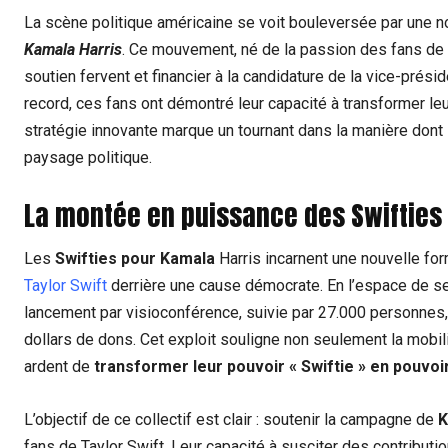
La scène politique américaine se voit bouleversée par une
Kamala Harris
. Ce mouvement, né de la passion des fans de
soutien fervent et financier à la candidature de la vice-prési
record, ces fans ont démontré leur capacité à transformer le
stratégie innovante marque un tournant dans la manière dont l
paysage politique.
La montée en puissance des Swifties 
Les
Swifties pour Kamala
Harris incarnent une nouvelle for
Taylor Swift
derrière une cause démocrate. En l’espace de se
lancement par visioconférence, suivie par 27.000 personnes
dollars de dons. Cet exploit souligne non seulement la mobil
ardent de
transformer leur pouvoir « Swiftie » en pouvoir
L’objectif de ce collectif est clair : soutenir la campagne de
K
fans de Taylor Swift. Leur capacité à susciter des contribut