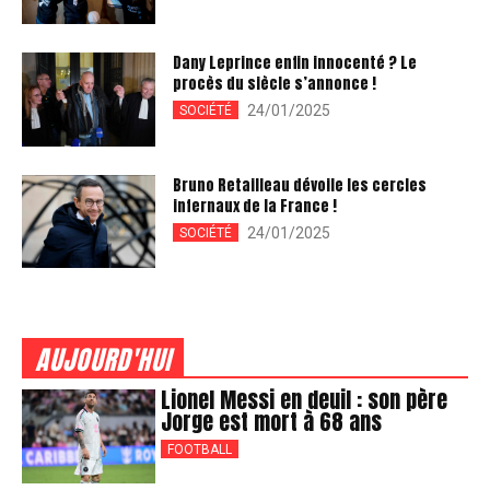
Dany Leprince enfin innocenté ? Le
procès du siècle s’annonce !
24/01/2025
SOCIÉTÉ
Bruno Retailleau dévoile les cercles
infernaux de la France !
24/01/2025
SOCIÉTÉ
AUJOURD'HUI
Lionel Messi en deuil : son père
Jorge est mort à 68 ans
FOOTBALL