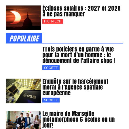
Éclipses solaires : 2027 et 2028
à ne pas manquer
HIGH-TECH
POPULAIRE
Trois policiers en garde à vue
pour la mort d’un homme : le
dénouement de l’affaire choc !
SOCIÉTÉ
Enquête sur le harcèlement
moral à l’Agence spatiale
européenne
SOCIÉTÉ
Le maire de Marseille
métamorphose 6 écoles en un
jour!