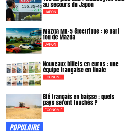
au secours du Japon
JAPON
Mazda MX-5 électrique : le pari
fou de Mazda
JAPON
Nouveaux billets en euros : une
équipe française en finale
ÉCONOMIE
Blé français en baisse : quels
pays seront touchés ?
ÉCONOMIE
POPULAIRE