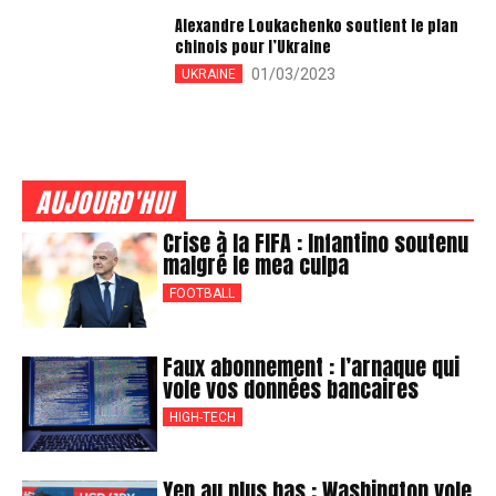
Alexandre Loukachenko soutient le plan
chinois pour l’Ukraine
01/03/2023
UKRAINE
AUJOURD'HUI
Crise à la FIFA : Infantino soutenu
malgré le mea culpa
FOOTBALL
Faux abonnement : l’arnaque qui
vole vos données bancaires
HIGH-TECH
Yen au plus bas : Washington vole