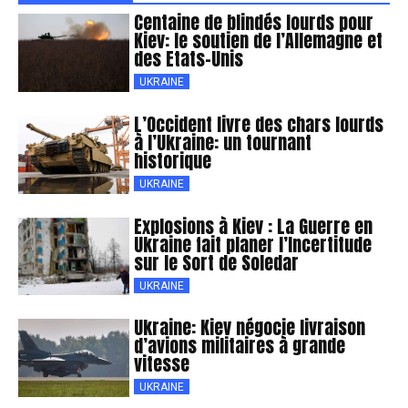
Centaine de blindés lourds pour
Kiev: le soutien de l’Allemagne et
des Etats-Unis
UKRAINE
L’Occident livre des chars lourds
à l’Ukraine: un tournant
historique
UKRAINE
Explosions à Kiev : La Guerre en
Ukraine fait planer l’Incertitude
sur le Sort de Soledar
UKRAINE
Ukraine: Kiev négocie livraison
d’avions militaires à grande
vitesse
UKRAINE