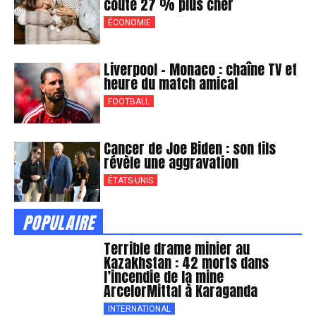
coûte 27 % plus cher
ÉCONOMIE
Liverpool – Monaco : chaîne TV et
heure du match amical
FOOTBALL
Cancer de Joe Biden : son fils
révèle une aggravation
ÉTATS-UNIS
POPULAIRE
Terrible drame minier au
Kazakhstan : 42 morts dans
l’incendie de la mine
ArcelorMittal à Karaganda
INTERNATIONAL