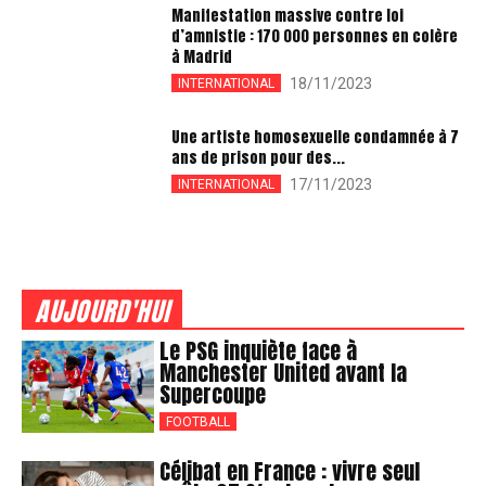
Manifestation massive contre loi
d’amnistie : 170 000 personnes en colère
à Madrid
18/11/2023
INTERNATIONAL
Une artiste homosexuelle condamnée à 7
ans de prison pour des...
17/11/2023
INTERNATIONAL
AUJOURD'HUI
Le PSG inquiète face à
Manchester United avant la
Supercoupe
FOOTBALL
Célibat en France : vivre seul