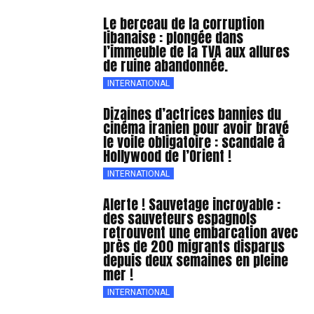
Le berceau de la corruption
libanaise : plongée dans
l’immeuble de la TVA aux allures
de ruine abandonnée.
INTERNATIONAL
Dizaines d’actrices bannies du
cinéma iranien pour avoir bravé
le voile obligatoire : scandale à
Hollywood de l’Orient !
INTERNATIONAL
Alerte ! Sauvetage incroyable :
des sauveteurs espagnols
retrouvent une embarcation avec
près de 200 migrants disparus
depuis deux semaines en pleine
mer !
INTERNATIONAL