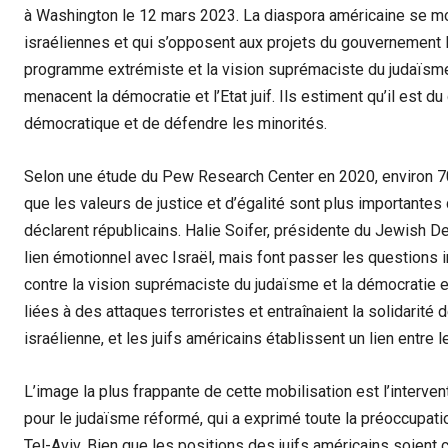
à Washington le 12 mars 2023. La diaspora américaine se mon
israéliennes et qui s’opposent aux projets du gouvernement 
programme extrémiste et la vision suprémaciste du judaïsme
menacent la démocratie et l’Etat juif. Ils estiment qu’il est d
démocratique et de défendre les minorités.
Selon une étude du Pew Research Center en 2020, environ 7
que les valeurs de justice et d’égalité sont plus importante
déclarent républicains. Halie Soifer, présidente du Jewish De
lien émotionnel avec Israël, mais font passer les questions i
contre la vision suprémaciste du judaïsme et la démocratie en 
liées à des attaques terroristes et entraînaient la solidarité 
israélienne, et les juifs américains établissent un lien entre l
L’image la plus frappante de cette mobilisation est l’interve
pour le judaïsme réformé, qui a exprimé toute la préoccupati
Tel-Aviv. Bien que les positions des juifs américains soient 