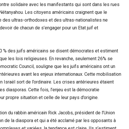
tre solidaire avec les manifestants qui sont dans les rues
Nétanyahou. Les citoyens américains craignent que le
 des ultras-orthodoxes et des ultras-nationalistes ne
u devoir de chacun de s’engager pour un Etat juif et
0 % des juifs américains se disent démocrates et estiment
s que les lois religieuses. En revanche, seulement 26% se
mocratic Council, souligne que les juifs américains ont un
ntérieures avant les enjeux internationaux. Cette mobilisation
Israël sort de l’ordinaire. Les crises antérieures étaient
des diasporas. Cette fois, l’enjeu est la démocratie
eur propre situation et celle de leur pays d’origine.
ntion du rabbin américain Rick Jacobs, président de l’Union
on de la diaspora et qui a été acclamé par les opposants à
complexes et variées, la tendance est claire. Ils s’estiment