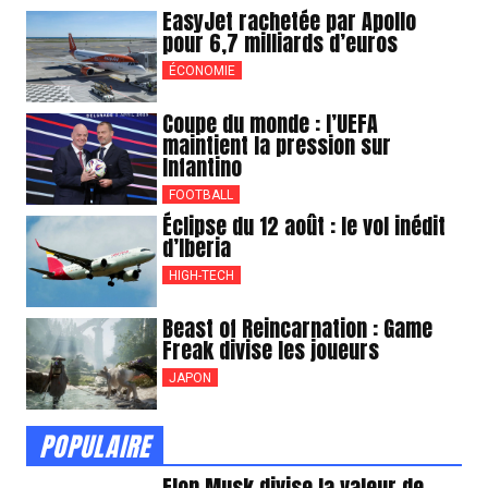
EasyJet rachetée par Apollo
pour 6,7 milliards d’euros
ÉCONOMIE
Coupe du monde : l’UEFA
maintient la pression sur
Infantino
FOOTBALL
Éclipse du 12 août : le vol inédit
d’Iberia
HIGH-TECH
Beast of Reincarnation : Game
Freak divise les joueurs
JAPON
POPULAIRE
Elon Musk divise la valeur de