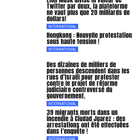
Twitter par deux, la plateforme
ne vaut plus que 20 milliards de
dollars!
INTERNATIONAL
Hongkong : Nouvelle protestation
sous haute tension !
INTERNATIONAL
Des dizaines de milliers de
personnes descendent dans les
rues d’Israël pour protester
contre le projet de réforme
judiciaire controversé du
gouvernement.
INTERNATIONAL
39 migrants morts dans un
incendie à Ciudad Juarez : des
arrestations ont été effectuées
dans l’enquête !
INTERNATIONAL