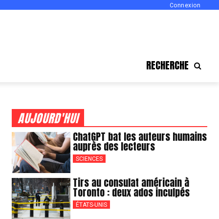
Connexion
RECHERCHE
AUJOURD'HUI
ChatGPT bat les auteurs humains
auprès des lecteurs
SCIENCES
Tirs au consulat américain à
Toronto : deux ados inculpés
ÉTATS-UNIS