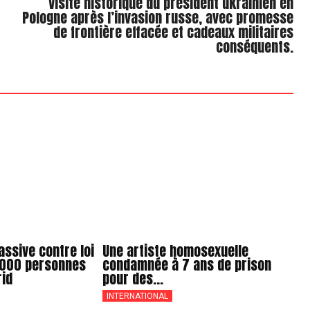
Visite historique du président ukrainien en
Pologne après l’invasion russe, avec promesse
de frontière effacée et cadeaux militaires
conséquents.
ssive contre loi
Une artiste homosexuelle
0 000 personnes
condamnée à 7 ans de prison
rid
pour des...
INTERNATIONAL