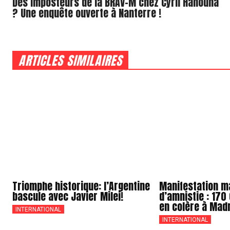
Des imposteurs de la BRAV-M chez Cyril Hanouna
? Une enquête ouverte à Nanterre !
ARTICLES SIMILAIRES
Triomphe historique: l’Argentine
Manifestation ma
bascule avec Javier Milei!
d’amnistie : 17
en colère à Mad
INTERNATIONAL
INTERNATIONAL