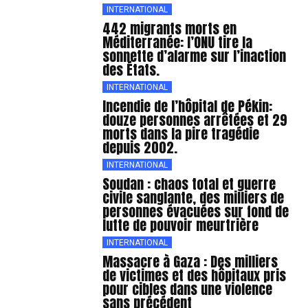
INTERNATIONAL
442 migrants morts en
Méditerranée: l’ONU tire la
sonnette d’alarme sur l’inaction
des États.
INTERNATIONAL
Incendie de l’hôpital de Pékin:
douze personnes arrêtées et 29
morts dans la pire tragédie
depuis 2002.
INTERNATIONAL
Soudan : chaos total et guerre
civile sanglante, des milliers de
personnes évacuées sur fond de
lutte de pouvoir meurtrière
INTERNATIONAL
Massacre à Gaza : Des milliers
de victimes et des hôpitaux pris
pour cibles dans une violence
sans précédent