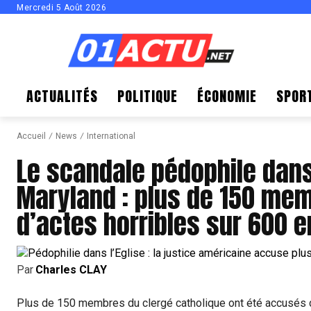
Mercredi 5 Août 2026
ACTUALITÉS
POLITIQUE
ÉCONOMIE
SPOR
Accueil
News
International
Le scandale pédophile dans 
Maryland : plus de 150 me
d’actes horribles sur 600 e
Par
Charles CLAY
Plus de 150 membres du clergé catholique ont été accusés d