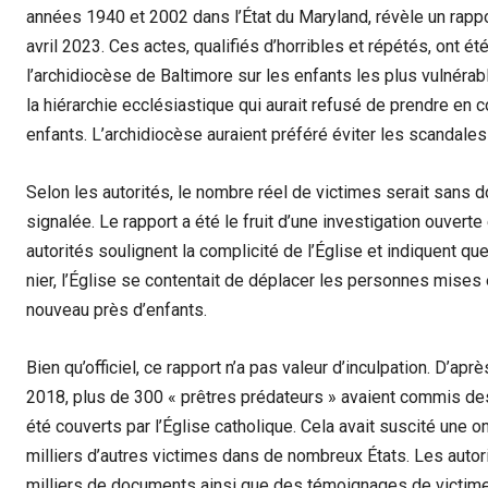
années 1940 et 2002 dans l’État du Maryland, révèle un rappo
avril 2023. Ces actes, qualifiés d’horribles et répétés, on
l’archidiocèse de Baltimore sur les enfants les plus vulnéra
la hiérarchie ecclésiastique qui aurait refusé de prendre en
enfants. L’archidiocèse auraient préféré éviter les scandales
Selon les autorités, le nombre réel de victimes serait sans d
signalée. Le rapport a été le fruit d’une investigation ouve
autorités soulignent la complicité de l’Église et indiquent q
nier, l’Église se contentait de déplacer les personnes mises 
nouveau près d’enfants.
Bien qu’officiel, ce rapport n’a pas valeur d’inculpation. D’a
2018, plus de 300 « prêtres prédateurs » avaient commis de
été couverts par l’Église catholique. Cela avait suscité une 
milliers d’autres victimes dans de nombreux États. Les auto
milliers de documents ainsi que des témoignages de victimes