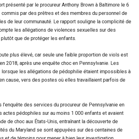
rt présenté par le procureur Anthony Brown à Baltimore le 6
t été commis par des prêtres et des membres du personnel de
bles de leur communauté. Le rapport souligne la complicité de
 compte les allégations de violences sexuelles sur des
 plutôt que de protéger les enfants.
oute plus élevé, car seule une faible proportion de viols est
rte en 2018, après une enquête choc en Pennsylvanie. Les
ue lorsque les allégations de pédophilie étaient impossibles à
en cause, vers des postes où elles travaillaient parfois de
près l’enquête des services du procureur de Pennsylvanie en
s actes pédophiles sur au moins 1 000 enfants et avaient
onde de choc aux États-Unis, entraînant la découverte de
rités du Maryland se sont appuyées sur des centaines de
 et de témoins pour mener à bien leur investigation.