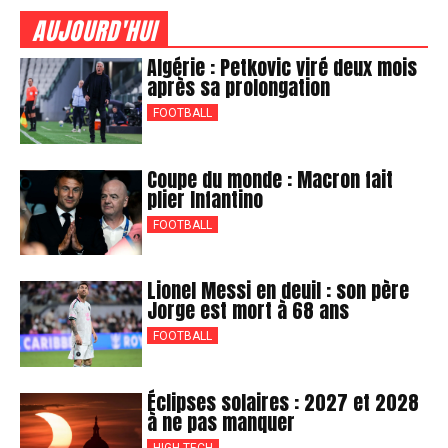
AUJOURD'HUI
Algérie : Petkovic viré deux mois
après sa prolongation
FOOTBALL
Coupe du monde : Macron fait
plier Infantino
FOOTBALL
Lionel Messi en deuil : son père
Jorge est mort à 68 ans
FOOTBALL
Éclipses solaires : 2027 et 2028
à ne pas manquer