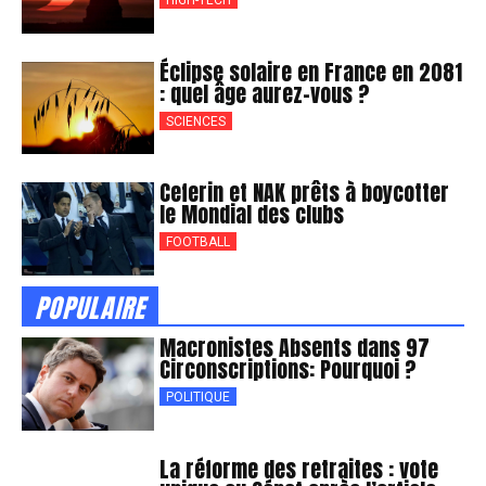
HIGH-TECH
Éclipse solaire en France en 2081
: quel âge aurez-vous ?
SCIENCES
Ceferin et NAK prêts à boycotter
le Mondial des clubs
FOOTBALL
POPULAIRE
Macronistes Absents dans 97
Circonscriptions: Pourquoi ?
POLITIQUE
La réforme des retraites : vote