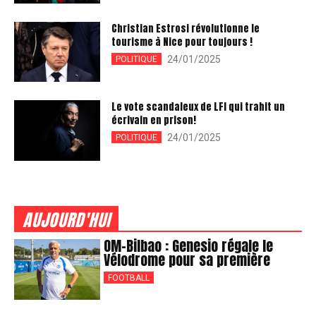
Christian Estrosi révolutionne le
tourisme à Nice pour toujours !
24/01/2025
POLITIQUE
Le vote scandaleux de LFI qui trahit un
écrivain en prison!
24/01/2025
POLITIQUE
AUJOURD'HUI
OM-Bilbao : Genesio régale le
Vélodrome pour sa première
FOOTBALL