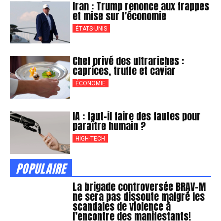
Iran : Trump renonce aux frappes
et mise sur l’économie
ÉTATS-UNIS
Chef privé des ultrariches :
caprices, truffe et caviar
ÉCONOMIE
IA : faut-il faire des fautes pour
paraître humain ?
HIGH-TECH
POPULAIRE
La brigade controversée BRAV-M
ne sera pas dissoute malgré les
scandales de violence à
l’encontre des manifestants!