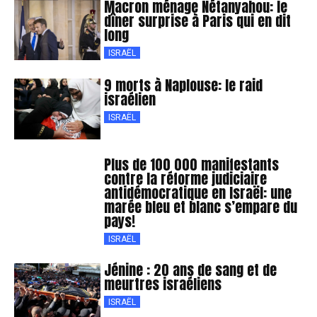
Macron ménage Nétanyahou: le
dîner surprise à Paris qui en dit
long
ISRAËL
9 morts à Naplouse: le raid
israélien
ISRAËL
Plus de 100 000 manifestants
contre la réforme judiciaire
antidémocratique en Israël: une
marée bleu et blanc s’empare du
pays!
ISRAËL
Jénine : 20 ans de sang et de
meurtres israéliens
ISRAËL