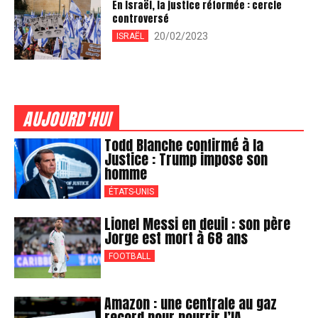
En Israël, la justice réformée : cercle
controversé
20/02/2023
ISRAËL
AUJOURD'HUI
Todd Blanche confirmé à la
Justice : Trump impose son
homme
ÉTATS-UNIS
Lionel Messi en deuil : son père
Jorge est mort à 68 ans
FOOTBALL
Amazon : une centrale au gaz
record pour nourrir l’IA