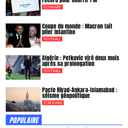
ÉCONOMIE
Coupe du monde : Macron fait
plier Infantino
FOOTBALL
Algérie : Petkovic viré deux mois
après sa prolongation
FOOTBALL
Pacte Riyad-Ankara-Islamabad :
séisme géopolitique
ÉTATS-UNIS
POPULAIRE