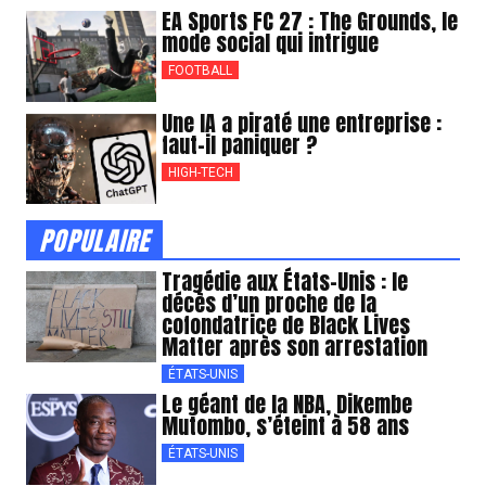
EA Sports FC 27 : The Grounds, le
mode social qui intrigue
FOOTBALL
Une IA a piraté une entreprise :
faut-il paniquer ?
HIGH-TECH
POPULAIRE
Tragédie aux États-Unis : le
décès d’un proche de la
cofondatrice de Black Lives
Matter après son arrestation
ÉTATS-UNIS
Le géant de la NBA, Dikembe
Mutombo, s’éteint à 58 ans
ÉTATS-UNIS