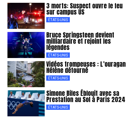
3 morts: Suspect ouvre le feu
sur campus US
ÉTATS-UNIS
Bruce Springsteen devient
milliardaire et rejoint les
légendes
ÉTATS-UNIS
Vidéos trompeuses : L’ouragan
Hélène détourné
ÉTATS-UNIS
Simone Biles Éblouit avec sa
Prestation au Sol à Paris 2024
ÉTATS-UNIS