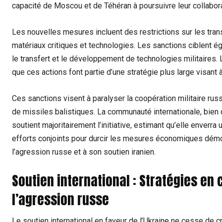
capacité de Moscou et de Téhéran à poursuivre leur collaborat
Les nouvelles mesures incluent des restrictions sur les tran
matériaux critiques et technologies. Les sanctions ciblent 
le transfert et le développement de technologies militaires.
que ces actions font partie d’une stratégie plus large visant 
Ces sanctions visent à paralyser la coopération militaire ru
de missiles balistiques. La communauté internationale, bien q
soutient majoritairement l’initiative, estimant qu’elle enverra
efforts conjoints pour durcir les mesures économiques démon
l’agression russe et à son soutien iranien.
Soutien international : Stratégies en 
l’agression russe
Le soutien international en faveur de l’Ukraine ne cesse de c