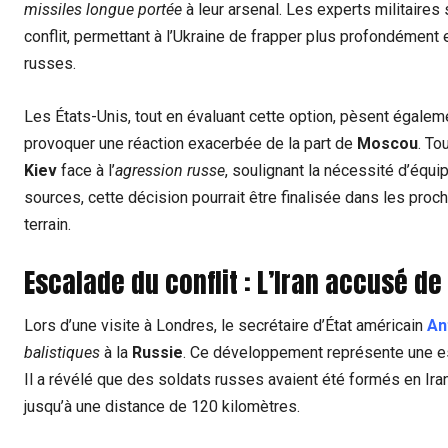
missiles longue portée
à leur arsenal. Les experts militaires
conflit, permettant à l’Ukraine de frapper plus profondément 
russes.
Les États-Unis, tout en évaluant cette option, pèsent égalemen
provoquer une réaction exacerbée de la part de
Moscou
. To
Kiev
face à l’
agression russe
, soulignant la nécessité d’équ
sources, cette décision pourrait être finalisée dans les procha
terrain.
Escalade du conflit : L’
Iran
accusé de f
Lors d’une visite à Londres, le secrétaire d’État américain
An
balistiques
à la
Russie
. Ce développement représente une esca
Il a révélé que des soldats russes avaient été formés en Ira
jusqu’à une distance de 120 kilomètres.