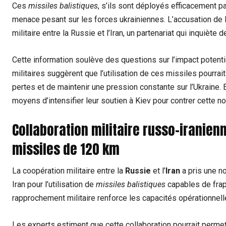
Ces
missiles balistiques
, s’ils sont déployés efficacement p
menace pesant sur les forces ukrainiennes. L’accusation de B
militaire entre la Russie et l’Iran, un partenariat qui inquièt
Cette information soulève des questions sur l’impact potentie
militaires suggèrent que l’utilisation de ces missiles pourr
pertes et de maintenir une pression constante sur l’Ukraine. 
moyens d’intensifier leur soutien à Kiev pour contrer cette n
Collaboration militaire russo-iranien
missiles de 120 km
La coopération militaire entre la
Russie
et l’
Iran
a pris une n
Iran pour l’utilisation de
missiles balistiques
capables de frap
rapprochement militaire renforce les capacités opérationnelle
Les experts estiment que cette collaboration pourrait permet