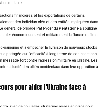
ion militaire.
sactions financières et les exportations de certains
également des individus clés et des entités impliquées dans
 Le général de brigade Pat Ryder du
Pentagone
a souligné
à isoler économiquement et militairement la Russie et l’Iran.
sso-iranienne et à empêcher la livraison de nouveaux stocks
ue partagée sur l’efficacité à long terme de ces sanctions,
 un message fort contre l’agression militaire en Ukraine. Les
trent l’unité des alliés occidentaux dans leur opposition à
cours pour aider l’Ukraine face à
roître, avec de nouvelles stratégies mises en place pour