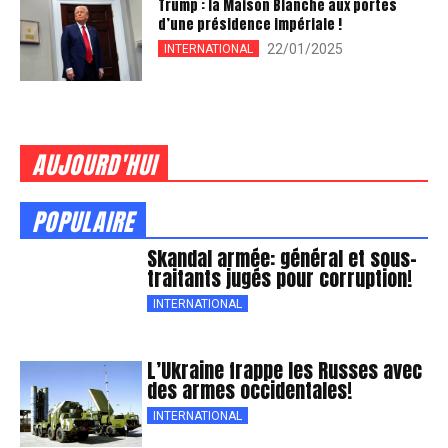
Trump : la Maison Blanche aux portes
d’une présidence impériale !
22/01/2025
INTERNATIONAL
AUJOURD'HUI
POPULAIRE
Skandal armée: général et sous-
traitants jugés pour corruption!
INTERNATIONAL
L’Ukraine frappe les Russes avec
des armes occidentales!
INTERNATIONAL