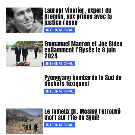
Laurent Vinatier, expert du
Kremlin, aux prises avec la
justice russe
INTERNATIONAL
Emmanuel Macron et Joe Biden
enflamment l’Elysée le 8 juin
2024
INTERNATIONAL
Pyongyang bombarde le Sud de
déchets toxiques!
INTERNATIONAL
Le fameux Dr. Mosley retrouvé
mort sur l’île de Symi!
INTERNATIONAL