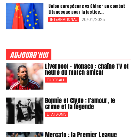
Union européenne vs Chine : un combat
titanesque pour la justice...
20/01/2025
INTERNATIONAL
AUJOURD'HUI
Liverpool – Monaco : chaîne TV et
heure du match amical
FOOTBALL
Bonnie et Clyde : l’amour, le
crime et la légende
ÉTATS-UNIS
Mercato : la Premier League