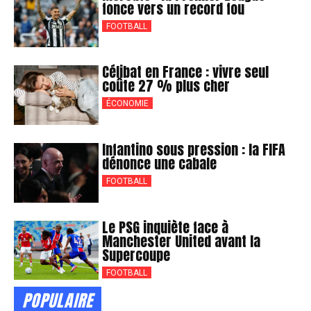
fonce vers un record fou
FOOTBALL
Célibat en France : vivre seul
coûte 27 % plus cher
ÉCONOMIE
Infantino sous pression : la FIFA
dénonce une cabale
FOOTBALL
Le PSG inquiète face à
Manchester United avant la
Supercoupe
FOOTBALL
POPULAIRE