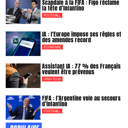
Scandale à la FIFA : Figo réclame
la tête d’Infantino
FOOTBALL
IA : l’Europe impose ses règles et
des amendes record
ÉCONOMIE
Assistant IA : 77 % des Français
veulent être prévenus
HIGH-TECH
FIFA : l’Argentine vole au secours
d’Infantino
FOOTBALL