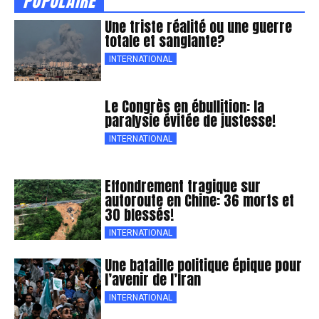
POPULAIRE
Une triste réalité ou une guerre
totale et sanglante?
INTERNATIONAL
Le Congrès en ébullition: la
paralysie évitée de justesse!
INTERNATIONAL
Effondrement tragique sur
autoroute en Chine: 36 morts et
30 blessés!
INTERNATIONAL
Une bataille politique épique pour
l’avenir de l’Iran
INTERNATIONAL