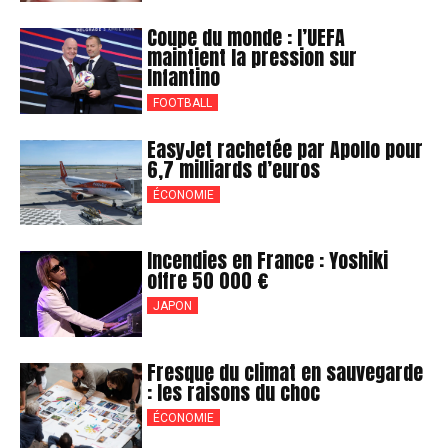
Coupe du monde : l’UEFA
maintient la pression sur
Infantino
FOOTBALL
EasyJet rachetée par Apollo pour
6,7 milliards d’euros
ÉCONOMIE
Incendies en France : Yoshiki
offre 50 000 €
JAPON
Fresque du climat en sauvegarde
: les raisons du choc
ÉCONOMIE