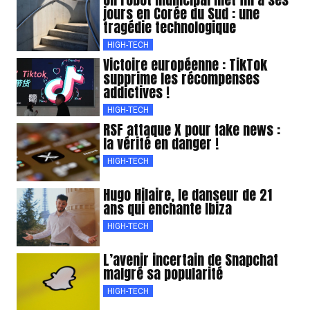
jours en Corée du Sud : une
tragédie technologique
HIGH-TECH
Victoire européenne : TikTok
supprime les récompenses
addictives !
HIGH-TECH
RSF attaque X pour fake news :
la vérité en danger !
HIGH-TECH
Hugo Hilaire, le danseur de 21
ans qui enchante Ibiza
HIGH-TECH
L’avenir incertain de Snapchat
malgré sa popularité
HIGH-TECH