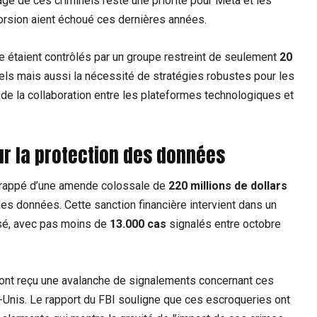
ge de ces criminels reste une priorité pour Meta et les
xtorsion aient échoué ces dernières années.
e étaient contrôlés par un groupe restreint de seulement
20
inels mais aussi la nécessité de stratégies robustes pour les
 de la collaboration entre les plateformes technologiques et
ur la
protection des données
é frappé d’une amende colossale de
220 millions de dollars
des données. Cette sanction financière intervient dans un
osé, avec pas moins de
13.000 cas
signalés entre octobre
, ont reçu une avalanche de signalements concernant ces
s-Unis. Le rapport du FBI souligne que ces escroqueries ont