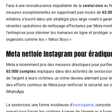
Face à une recrudescence inquiétante de la
sextorsion
au N
mesures exceptionnelles en supprimant pas moins de
63.0
initiative s’inscrit dans une stratégie plus large visant à garan
récentes opérations de nettoyage effectuées par Meta mont
l’entreprise pour éliminer les menaces en ligne et protéger se
organisés comme les « Yahoo Boys ».
Meta nettoie Instagram pour éradique
Meta a récemment pris des mesures drastiques pour purifier
63.000 comptes
impliqués dans des activités de sextorsion
de l’argent à leurs victimes, un crime devenu alarmant pour le
des efforts continus de Meta pour renforcer la sécurité sur
WhatsApp.
La sextorsion, une forme insidieuse d’
escroquerie
, consiste
sexuel pour forcer les victimes à payer de l’argent ou à fou