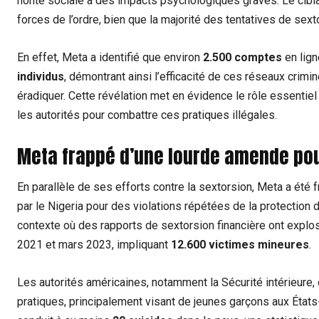
honte sociale à des impacts psychologiques graves. Le cibla
forces de l’ordre, bien que la majorité des tentatives de se
En effet, Meta a identifié que environ
2.500 comptes
en lign
individus
, démontrant ainsi l’efficacité de ces réseaux crim
éradiquer. Cette révélation met en évidence le rôle essentiel
les autorités pour combattre ces pratiques illégales.
Meta frappé d’une lourde amende po
En parallèle de ses efforts contre la sextorsion, Meta a ét
par le Nigeria pour des violations répétées de la protection 
contexte où des rapports de sextorsion financière ont expl
2021 et mars 2023, impliquant
12.600 victimes mineures
.
Les autorités américaines, notamment la Sécurité intérieure
pratiques, principalement visant de jeunes garçons aux État