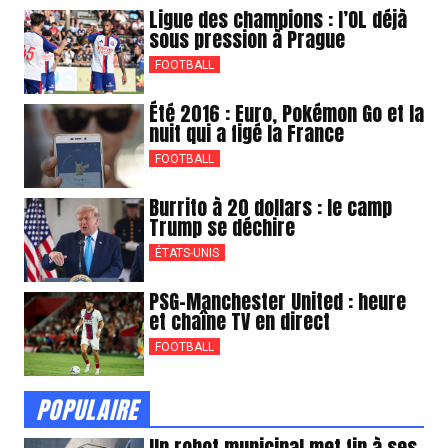
Ligue des champions : l’OL déjà
sous pression à Prague
FOOTBALL
Été 2016 : Euro, Pokémon Go et la
nuit qui a figé la France
FOOTBALL
Burrito à 20 dollars : le camp
Trump se déchire
ÉTATS-UNIS
PSG-Manchester United : heure
et chaîne TV en direct
FOOTBALL
POPULAIRE
Un robot municipal met fin à ses