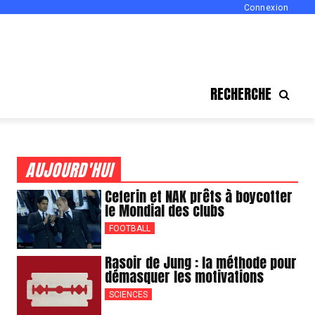
Connexion
RECHERCHE
AUJOURD'HUI
Ceferin et NAK prêts à boycotter
le Mondial des clubs
FOOTBALL
Rasoir de Jung : la méthode pour
démasquer les motivations
SCIENCES