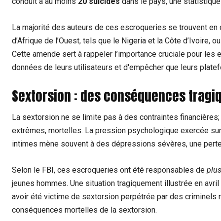
conduit à au moins
20 suicides
dans le pays, une statistique
La majorité des auteurs de ces escroqueries se trouvent en
d’Afrique de l’Ouest, tels que le Nigeria et la Côte d’Ivoire,
Cette amende sert à rappeler l’importance cruciale pour les 
données de leurs utilisateurs et d'empêcher que leurs platef
Sextorsion
: des conséquences tragiq
La sextorsion ne se limite pas à des contraintes financières
extrêmes, mortelles. La pression psychologique exercée sur 
intimes mène souvent à des dépressions sévères, une perte d
Selon le FBI, ces escroqueries ont été responsables de
plus
jeunes hommes. Une situation tragiquement illustrée en avril 
avoir été victime de sextorsion perpétrée par des criminels 
conséquences mortelles de la sextorsion.