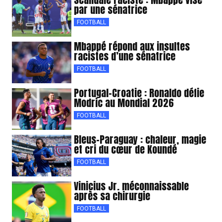
par une sénatrice
FOOTBALL
Mbappé répond aux insultes
racistes d’une sénatrice
FOOTBALL
Portugal-Croatie : Ronaldo défie
Modric au Mondial 2026
FOOTBALL
Bleus-Paraguay : chaleur, magie
et cri du cœur de Koundé
FOOTBALL
Vinicius Jr. méconnaissable
après sa chirurgie
FOOTBALL