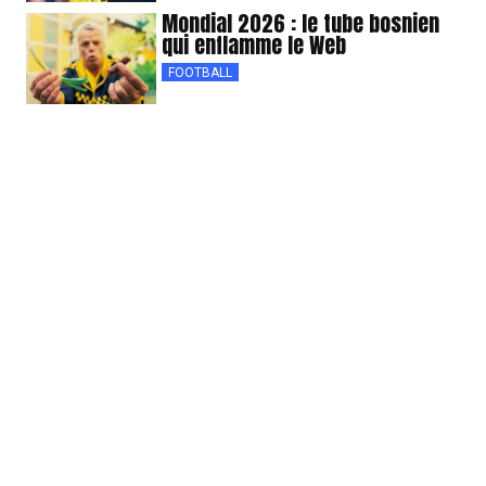
Mondial 2026 : le tube bosnien
qui enflamme le Web
FOOTBALL