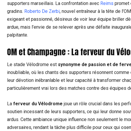
supporters marseillais. La confrontation avec
Reims
promet d
gradins.
Roberto De Zerbi
, nouvel entraîneur à la tête de l’O
exigeant et passionné, désireux de voir leur équipe briller d
ardue, mais l’envie de se relever après une défaite inaugural
palpitante.
OM et Champagne : La ferveur du Vél
Le stade Vélodrome est
synonyme de passion et de ferv
inoubliable, où les chants des supporters résonnent comme 
leur dévotion inébranlable et leur capacité à transformer chaq
particulièrement vrai lors des matches contre des équipes de
La
ferveur du Vélodrome
joue un rôle crucial dans les per
soutien incessant de leurs supporters, ce qui leur donne sou
ardus. Cette ambiance unique influence non seulement le mor
adversaires, rendant la tâche plus difficile pour ceux qui osen