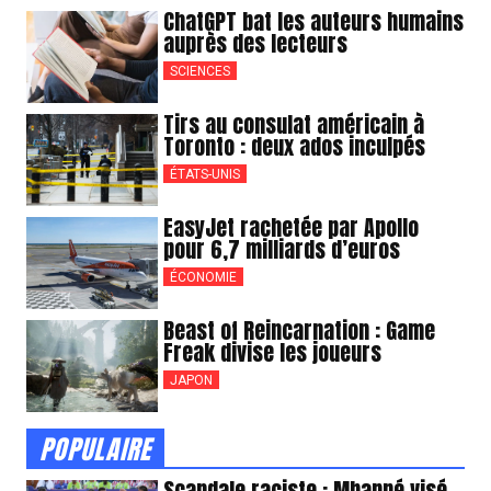
ChatGPT bat les auteurs humains
auprès des lecteurs
SCIENCES
Tirs au consulat américain à
Toronto : deux ados inculpés
ÉTATS-UNIS
EasyJet rachetée par Apollo
pour 6,7 milliards d’euros
ÉCONOMIE
Beast of Reincarnation : Game
Freak divise les joueurs
JAPON
POPULAIRE
Scandale raciste : Mbappé visé