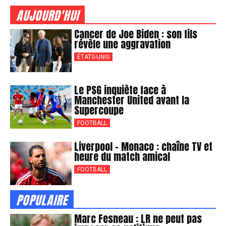
AUJOURD'HUI
Cancer de Joe Biden : son fils
révèle une aggravation
ÉTATS-UNIS
Le PSG inquiète face à
Manchester United avant la
Supercoupe
FOOTBALL
Liverpool – Monaco : chaîne TV et
heure du match amical
FOOTBALL
POPULAIRE
Marc Fesneau : LR ne peut pas