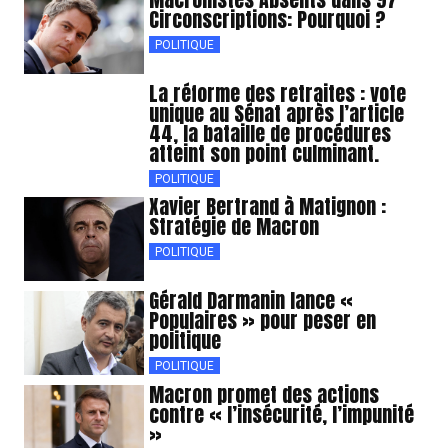
Circonscriptions: Pourquoi ?
POLITIQUE
La réforme des retraites : vote
unique au Sénat après l’article
44, la bataille de procédures
atteint son point culminant.
POLITIQUE
Xavier Bertrand à Matignon :
Stratégie de Macron
POLITIQUE
Gérald Darmanin lance «
Populaires » pour peser en
politique
POLITIQUE
Macron promet des actions
contre « l’insécurité, l’impunité
»