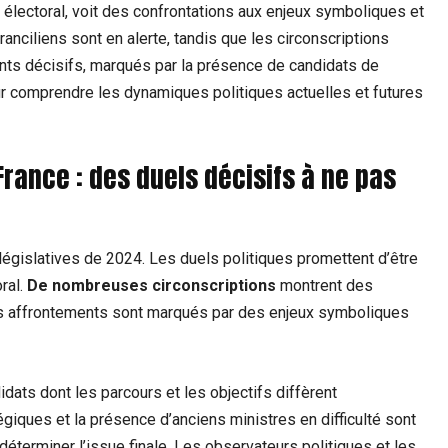
on électoral, voit des confrontations aux enjeux symboliques et
anciliens sont en alerte, tandis que les circonscriptions
ts décisifs, marqués par la présence de candidats de
ur comprendre les dynamiques politiques actuelles et futures
France : des duels décisifs à ne pas
 législatives de 2024. Les duels politiques promettent d’être
oral.
De nombreuses circonscriptions
montrent des
 Les affrontements sont marqués par des enjeux symboliques
dats dont les parcours et les objectifs diffèrent
giques et la présence d’anciens ministres en difficulté sont
éterminer l’issue finale. Les observateurs politiques et les