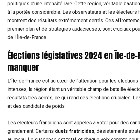
politiques d’une intensité rare. Cette région, véritable basti
à la portée considérable. Les observateurs et les électeurs fr
montrent des résultats extrêmement serrés. Ces affrontemen
premier plan et de stratégies audacieuses, sont cruciaux po
de l’Île-de-France.
Élections législatives 2024 en Île-de-
manquer
L’Île-de-France est au cœur de l’attention pour les élections
intenses, la région étant un véritable champ de bataille élect
résultats très serrés, ce qui rend ces élections cruciales.
et des candidats de poids.
Les électeurs franciliens sont appelés à voter pour des candi
grandement. Certains
duels fratricides
, désistements straté
au menu. Le suspense est total, et chaque voix compte pour d