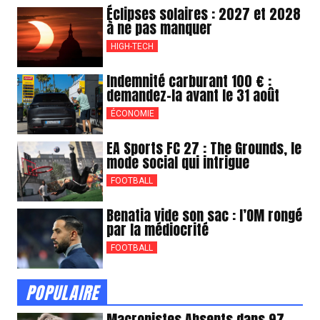
Éclipses solaires : 2027 et 2028
à ne pas manquer
HIGH-TECH
Indemnité carburant 100 € :
demandez-la avant le 31 août
ÉCONOMIE
EA Sports FC 27 : The Grounds, le
mode social qui intrigue
FOOTBALL
Benatia vide son sac : l’OM rongé
par la médiocrité
FOOTBALL
POPULAIRE
Macronistes Absents dans 97