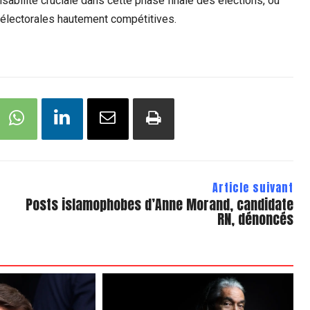
nsabilité cruciale dans cette phase finale des élections, où
s électorales hautement compétitives.
Article suivant
Posts islamophobes d’Anne Morand, candidate
RN, dénoncés