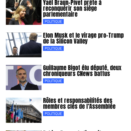
Yaël Braun-Pivet prête à
reconquérir son siège
parlementaire
POLITIQUE
Elon Musk et le virage pro-Trump
de la Silicon Valley
POLITIQUE
Guillaume Bigot élu député, deux
chroniqueurs CNews battus
POLITIQUE
Rôles et responsabilités des
membres clés de l’Assemblée
POLITIQUE