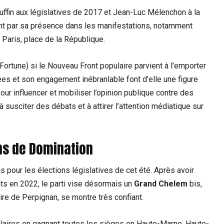
ffin aux législatives de 2017 et Jean-Luc Mélenchon à la
nt par sa présence dans les ​manifestations, notamment
Paris, ​place de la République.
Fortune) si le Nouveau Front populaire parvient⁤ à l'emporter
es et ‍son⁣ engagement inébranlable font d’elle une figure
 pour influencer et mobiliser l’opinion publique contre des
à ​susciter des débats⁤ et à attirer l’attention médiatique sur
ons de Domination
 pour les élections législatives⁢ de cet été. Après avoir
s en 2022, le​ parti⁤ vise désormais un
Grand Chelem
bis,
re de Perpignan, se montre très‍ confiant.
laires ⁢en gagnant toutes les sièges en⁤ Haute-Marne, Haute-