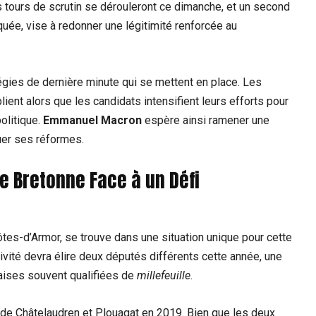
tours‍ de scrutin se dérouleront ‌ce‌ dimanche, ⁤et un second‌
iquée, vise à redonner une⁢ légitimité ‌renforcée au
égies de​ dernière minute qui ⁢se mettent en place. Les‍
ient alors que ⁤les candidats intensifient leurs efforts pour
olitique.
Emmanuel Macron
espère ainsi ramener une
quer ses réformes.
⁤Bretonne⁢ Face à un Défi
es-d’Armor, se trouve dans une ​situation unique pour cette
ivité devra⁢ élire deux députés différents cette année, une
ises souvent ​qualifiées de
millefeuille
.
n de Châtelaudren‌ et ⁤Plouagat en 2019. Bien que les deux