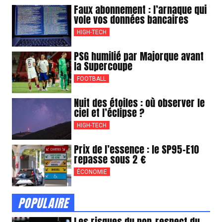
Faux abonnement : l’arnaque qui
vole vos données bancaires
HIGH-TECH
PSG humilié par Majorque avant
la Supercoupe
FOOTBALL
Nuit des étoiles : où observer le
ciel et l’éclipse ?
HIGH-TECH
Prix de l’essence : le SP95-E10
repasse sous 2 €
ÉCONOMIE
POPULAIRE
Les risques du non-respect du