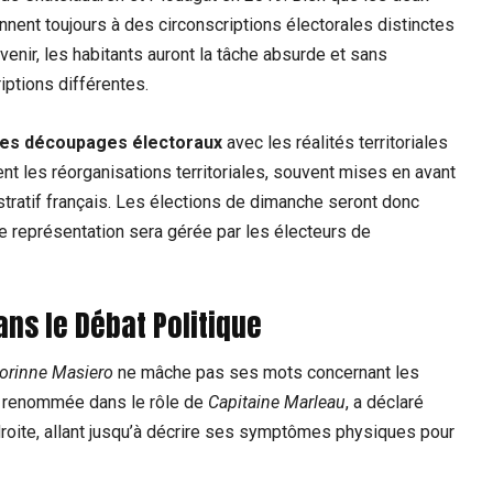
ent ⁢toujours à des circonscriptions ⁣électorales distinctes
enir, les ‌habitants auront la ⁣tâche absurde ‍et sans
iptions différentes.
des découpages électoraux
avec les réalités territoriales
sent‌ les réorganisations territoriales, souvent mises en avant
nistratif français. ⁣Les élections de dimanche seront donc
 représentation sera⁣ gérée par les électeurs de
ans le Débat Politique
orinne Masiero
ne mâche pas ses mots concernant ⁤les
une renommée dans le rôle de
Capitaine Marleau
, a déclaré
droite, allant jusqu’à décrire ses symptômes ⁣physiques pour