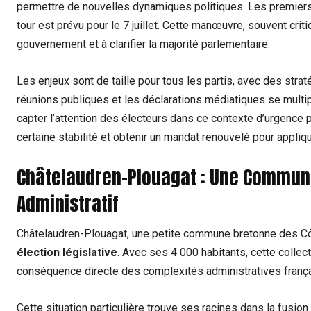
⁣permettre‌ de nouvelles dynamiques politiques. Les ⁤premiers 
tour est prévu ⁣pour⁢ le 7 juillet. Cette manœuvre, souvent crit
gouvernement​ et à clarifier la majorité parlementaire.
Les enjeux sont de taille pour⁣ tous les partis, avec des strat
réunions publiques et les⁤ déclarations médiatiques ​se multipl
capter l’attention ⁣des électeurs dans ce contexte d’urgence p
certaine stabilité ⁢et obtenir un‌ mandat renouvelé pour appli
Châtelaudren-Plouagat : Une Commune 
Administratif
Châtelaudren-Plouagat, ⁢une‌ petite commune bretonne des Côt
élection ⁢législative
. Avec ses 4 000 habitants, cette collect
conséquence directe des complexités administratives frança
Cette ‍situation particulière trouve ses​ racines dans la fusio