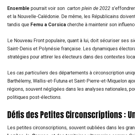
Ensemble
pourrait voir son ‍
carton plein de⁤ 2022
s’effondrer
et ‍la Nouvelle-Calédonie. De même, les Républicains doivent
tandis⁣ que⁤
Femu a Corsica
cherche à maintenir son influen
Le Nouveau Front populaire, quant à lui, doit sécuriser ses 
Saint-Denis et ‌Polynésie⁤ française. Les dynamiques élector
stratégies pour attirer les électeurs dans des contextes locau
Les
cas particuliers
des départements à circonscription‍ uniq
Barthélemy, Wallis-et-Futuna et Saint-Pierre-et-Miquelon ⁤aj
régions, souvent négligées dans les analyses nationales, pourr
politiques post-élections.
Défis des Petites Circonscriptions : 
Les petites circonscriptions, souvent ⁢oubliées ‍dans ⁣les gra