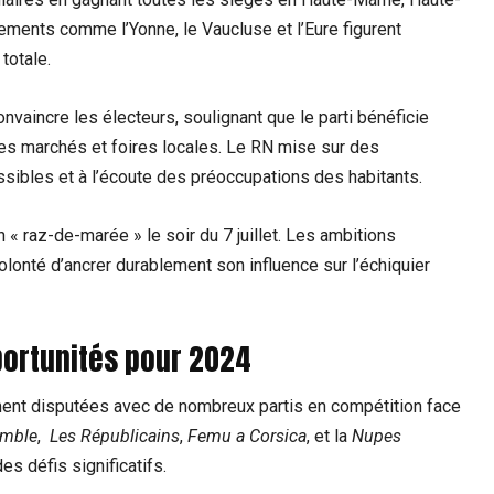
ements comme l’Yonne, le Vaucluse​ et l’Eure figurent
totale.
onvaincre les électeurs, soulignant ⁢que ⁣le ‍parti bénéficie
es marchés et‌ foires locales. Le RN mise sur des
sibles ‌et à l’écoute des‌ préoccupations des habitants.
’un « raz-de-marée » le soir du 7 juillet. Les ambitions
lonté d’ancrer durablement son influence sur l’échiquier
pportunités pour 2024
ement disputées avec de nombreux partis en compétition face
mble
, ⁤
Les Républicains
,
Femu a Corsica
, ⁤et la
Nupes
es défis significatifs.