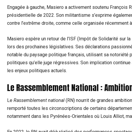
Engagée à gauche, Masiero a ​activement soutenu François Ru
présidentielle de 2022. Son militantisme s’exprime égaleme
contre l’extrême droite, comme celle⁣ organisée récemment à 
Masiero espère un retour de l’ISF (Impôt de Solidarité sur la 
lors ‍des prochaines législatives. Ses déclarations passionné
notable du ⁣paysage⁤ politique français, utilisant sa notoriété
politiques⁢ qu’elle juge régressives.​ Son implication continue 
les enjeux politiques actuels.
Le Rassemblement⁣ National⁤ :⁤ Ambiti
Le
Rassemblement national
(RN) nourrit de grandes ambitions
remporté​ toutes les circonscriptions de certains département
notamment dans les Pyrénées-Orientales où Louis⁣ Alliot, ​mai
En 2022, le RN avait déjà réalisé des performances spectacu