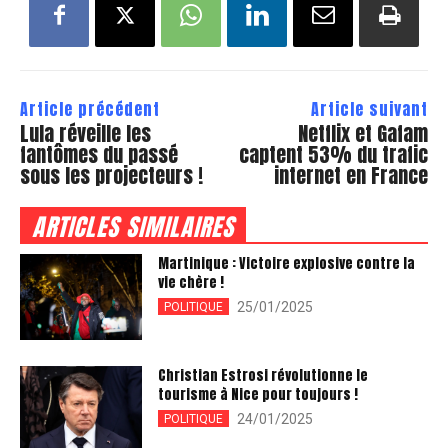
Article précédent
Article suivant
Lula réveille les
Netflix et Gafam
fantômes du passé
captent 53% du trafic
sous les projecteurs !
internet en France
ARTICLES SIMILAIRES
Martinique : Victoire explosive contre la
vie chère !
25/01/2025
POLITIQUE
Christian Estrosi révolutionne le
tourisme à Nice pour toujours !
24/01/2025
POLITIQUE