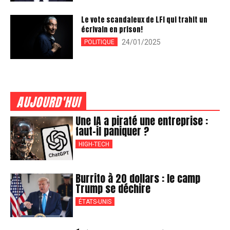
Le vote scandaleux de LFI qui trahit un
écrivain en prison!
24/01/2025
POLITIQUE
AUJOURD'HUI
Une IA a piraté une entreprise :
faut-il paniquer ?
HIGH-TECH
Burrito à 20 dollars : le camp
Trump se déchire
ÉTATS-UNIS