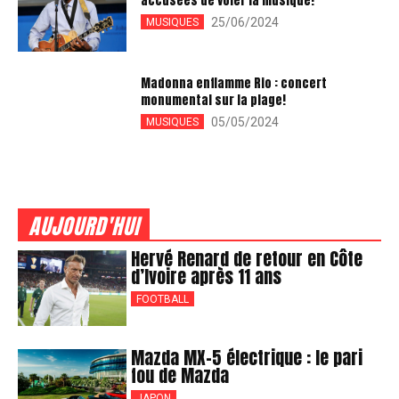
accusées de voler la musique!
25/06/2024
MUSIQUES
Madonna enflamme Rio : concert
monumental sur la plage!
05/05/2024
MUSIQUES
AUJOURD'HUI
Hervé Renard de retour en Côte
d’Ivoire après 11 ans
FOOTBALL
Mazda MX-5 électrique : le pari
fou de Mazda
JAPON