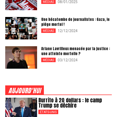
08/01/2025
MÉDIAS
Une hécatombe de journalistes : Gaza, le
piège mortel !
12/12/2024
MÉDIAS
Ariane Lavrilleux menacée par la justice :
une atteinte mortelle ?
03/12/2024
MÉDIAS
AUJOURD'HUI
Burrito à 20 dollars : le camp
Trump se déchire
ÉTATS-UNIS