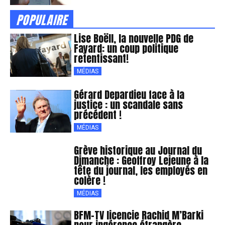
POPULAIRE
Lise Boëll, la nouvelle PDG de
Fayard: un coup politique
retentissant!
MÉDIAS
Gérard Depardieu face à la
justice : un scandale sans
précédent !
MÉDIAS
Grève historique au Journal du
Dimanche : Geoffroy Lejeune à la
tête du journal, les employés en
colère !
MÉDIAS
BFM-TV licencie Rachid M’Barki