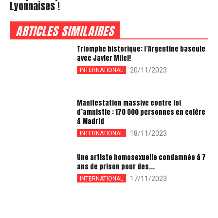
Lyonnaises !
ARTICLES SIMILAIRES
Triomphe historique: l’Argentine bascule
avec Javier Milei!
20/11/2023
INTERNATIONAL
Manifestation massive contre loi
d’amnistie : 170 000 personnes en colère
à Madrid
18/11/2023
INTERNATIONAL
Une artiste homosexuelle condamnée à 7
ans de prison pour des...
17/11/2023
INTERNATIONAL