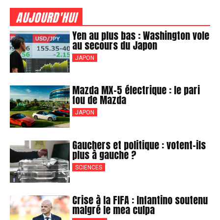
AUJOURD'HUI
Yen au plus bas : Washington vole
au secours du Japon
JAPON
Mazda MX-5 électrique : le pari
fou de Mazda
JAPON
Gauchers et politique : votent-ils
plus à gauche ?
SCIENCES
Crise à la FIFA : Infantino soutenu
malgré le mea culpa