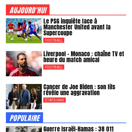
AUJOURD'HUI
Le PSG inquiète face à
Manchester United avant la
Supercoupe
FOOTBALL
Liverpool – Monaco : chaîne TV et
heure du match amical
FOOTBALL
Cancer de Joe Biden : son fils
révèle une aggravation
ÉTATS-UNIS
POPULAIRE
Guerre Israël-Hamas : 38 011