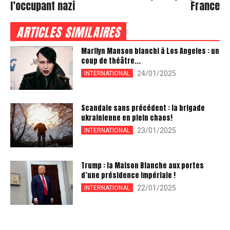
l’occupant nazi
France
ARTICLES SIMILAIRES
Marilyn Manson blanchi à Los Angeles : un
coup de théâtre...
24/01/2025
INTERNATIONAL
Scandale sans précédent : la brigade
ukrainienne en plein chaos!
23/01/2025
INTERNATIONAL
Trump : la Maison Blanche aux portes
d’une présidence impériale !
22/01/2025
INTERNATIONAL