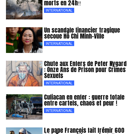
morts en 24h‼
INTERNATIONAL
Un scandale financier tragique
secoue Hô Chi Minh-Ville
INTERNATIONAL
Chute aux Enfers de Peter Nygard
: Onze Ans de Prison pour Crimes
Sexuels
INTERNATIONAL
Culiacan en enfer : guerre totale
entre cartels, chaos et peur !
INTERNATIONAL
Le pape François fait frémir 600