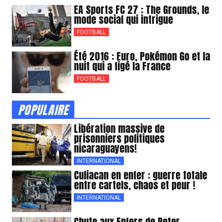
EA Sports FC 27 : The Grounds, le
mode social qui intrigue
FOOTBALL
Été 2016 : Euro, Pokémon Go et la
nuit qui a figé la France
FOOTBALL
POPULAIRE
Libération massive de
prisonniers politiques
nicaraguayens!
INTERNATIONAL
Culiacan en enfer : guerre totale
entre cartels, chaos et peur !
INTERNATIONAL
Chute aux Enfers de Peter