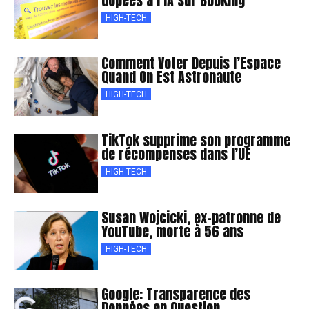
dopées à l’IA sur Booking
HIGH-TECH
Comment Voter Depuis l’Espace
Quand On Est Astronaute
HIGH-TECH
TikTok supprime son programme
de récompenses dans l’UE
HIGH-TECH
Susan Wojcicki, ex-patronne de
YouTube, morte à 56 ans
HIGH-TECH
Google: Transparence des
Données en Question