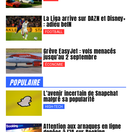
La Liga arrive sur DAZN et Disney+
: adieu beIN
FOOTBALL
Grève EasyJet : vols menacés
jusqu’au 2 septembre
ÉCONOMIE
POPULAIRE
L’avenir incertain de Snapchat
malgré sa popularité
HIGH-TECH
Attention aux arnaques en ligne