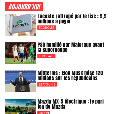
AUJOURD'HUI
Lacoste rattrapé par le fisc : 9,9
millions à payer
ÉCONOMIE
PSG humilié par Majorque avant
la Supercoupe
FOOTBALL
Midterms : Elon Musk mise 120
millions sur les républicains
ÉTATS-UNIS
Mazda MX-5 électrique : le pari
fou de Mazda
JAPON