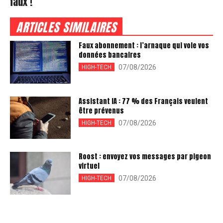
faux !
ARTICLES SIMILAIRES
Faux abonnement : l’arnaque qui vole vos
données bancaires
07/08/2026
HIGH-TECH
Assistant IA : 77 % des Français veulent
être prévenus
07/08/2026
HIGH-TECH
Roost : envoyez vos messages par pigeon
virtuel
07/08/2026
HIGH-TECH