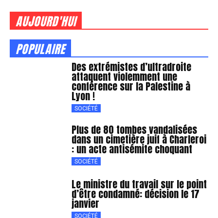
AUJOURD'HUI
POPULAIRE
Des extrémistes d’ultradroite
attaquent violemment une
conférence sur la Palestine à
Lyon !
SOCIÉTÉ
Plus de 80 tombes vandalisées
dans un cimetière juif à Charleroi
: un acte antisémite choquant
SOCIÉTÉ
Le ministre du travail sur le point
d’être condamné: décision le 17
janvier
SOCIÉTÉ