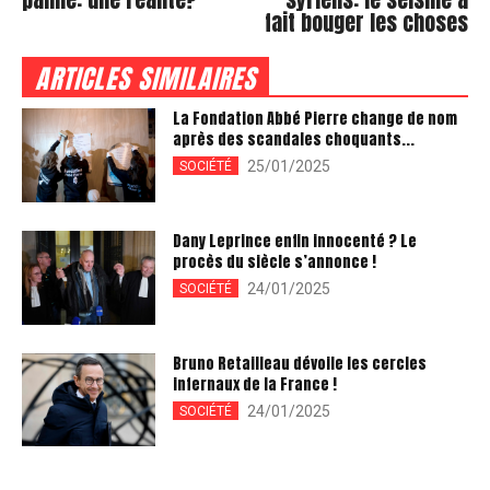
fait bouger les choses
ARTICLES SIMILAIRES
La Fondation Abbé Pierre change de nom
après des scandales choquants...
25/01/2025
SOCIÉTÉ
Dany Leprince enfin innocenté ? Le
procès du siècle s’annonce !
24/01/2025
SOCIÉTÉ
Bruno Retailleau dévoile les cercles
infernaux de la France !
24/01/2025
SOCIÉTÉ