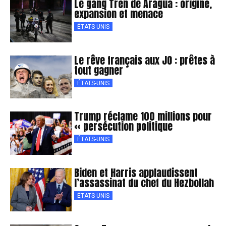
Le gang Tren de Aragua : origine,
expansion et menace
ÉTATS-UNIS
Le rêve français aux JO : prêtes à
tout gagner
ÉTATS-UNIS
Trump réclame 100 millions pour
« persécution politique
ÉTATS-UNIS
Biden et Harris applaudissent
l’assassinat du chef du Hezbollah
ÉTATS-UNIS