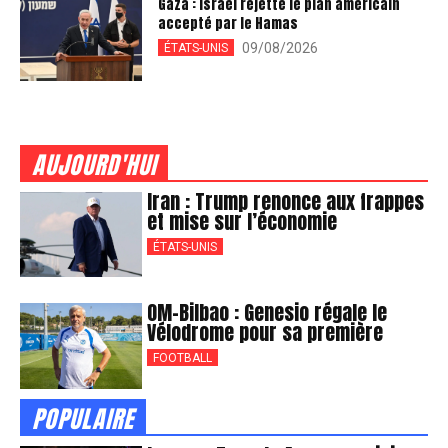
Gaza : Israël rejette le plan américain
accepté par le Hamas
09/08/2026
ÉTATS-UNIS
AUJOURD'HUI
Iran : Trump renonce aux frappes
et mise sur l’économie
ÉTATS-UNIS
OM-Bilbao : Genesio régale le
Vélodrome pour sa première
FOOTBALL
POPULAIRE