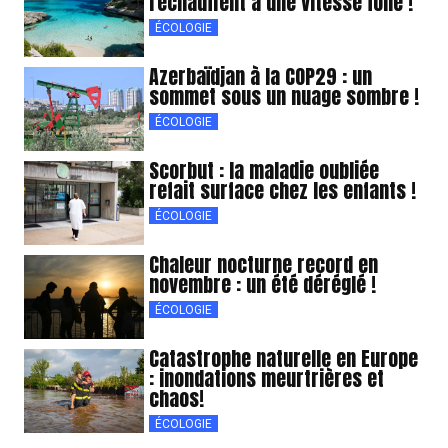
réchauffent à une vitesse folle !
ÉCOLOGIE
Azerbaïdjan à la COP29 : un
sommet sous un nuage sombre !
ÉCOLOGIE
Scorbut : la maladie oubliée
refait surface chez les enfants !
ÉCOLOGIE
Chaleur nocturne record en
novembre : un été déréglé !
ÉCOLOGIE
Catastrophe naturelle en Europe
: inondations meurtrières et
chaos!
ÉCOLOGIE