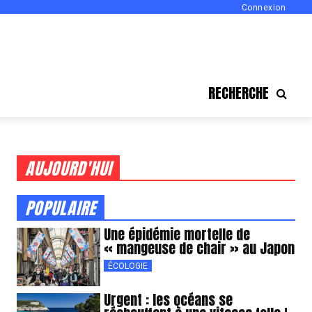
Connexion
RECHERCHE
AUJOURD'HUI
POPULAIRE
Une épidémie mortelle de
« mangeuse de chair » au Japon
ÉCOLOGIE
Urgent : les océans se