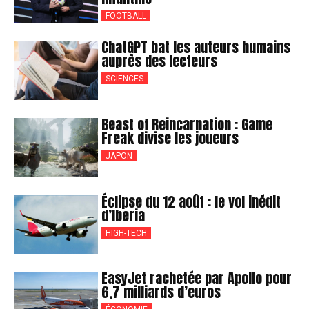
FOOTBALL
ChatGPT bat les auteurs humains
auprès des lecteurs
SCIENCES
Beast of Reincarnation : Game
Freak divise les joueurs
JAPON
Éclipse du 12 août : le vol inédit
d’Iberia
HIGH-TECH
EasyJet rachetée par Apollo pour
6,7 milliards d’euros