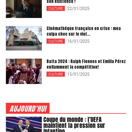
son existence !
22/01/2025
CULTURE
Cinémathèque française en crise : mea
culpa choc sur le viol...
16/01/2025
CULTURE
Bafta 2024 : Ralph Fiennes et Emilia Pérez
enflamment la compétition!
15/01/2025
CULTURE
AUJOURD'HUI
Coupe du monde : l’UEFA
maintient la pression sur
Infantino