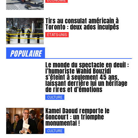
ÉCONOMIE
Tirs au consulat américain à
Toronto : deux ados inculpés
ÉTATS-UNIS
POPULAIRE
Le monde du spectacle en deuil :
l’humoriste Wahid Bouzidi
s’éteint à seulement 45 ans,
laissant derrière lui un héritage
de rires et d’émotions
CULTURE
Kamel Daoud remporte le
Goncourt : un triomphe
monumental !
CULTURE