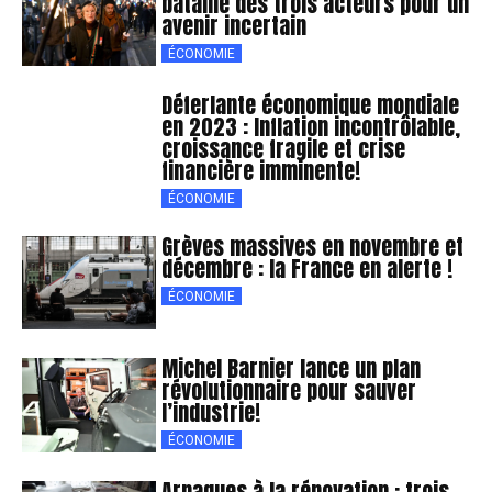
bataille des trois acteurs pour un
avenir incertain
ÉCONOMIE
Déferlante économique mondiale
en 2023 : Inflation incontrôlable,
croissance fragile et crise
financière imminente!
ÉCONOMIE
Grèves massives en novembre et
décembre : la France en alerte !
ÉCONOMIE
Michel Barnier lance un plan
révolutionnaire pour sauver
l’industrie!
ÉCONOMIE
Arnaques à la rénovation : trois