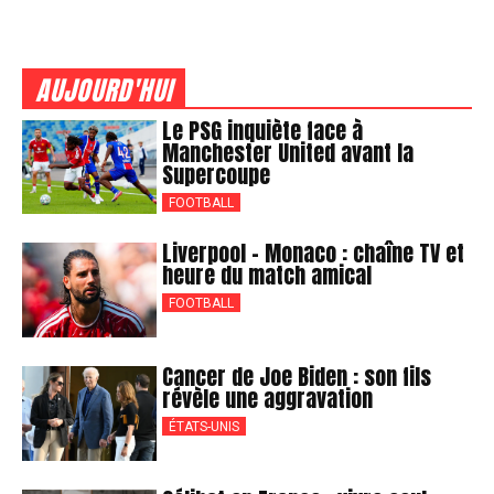
AUJOURD'HUI
Le PSG inquiète face à
Manchester United avant la
Supercoupe
FOOTBALL
Liverpool – Monaco : chaîne TV et
heure du match amical
FOOTBALL
Cancer de Joe Biden : son fils
révèle une aggravation
ÉTATS-UNIS