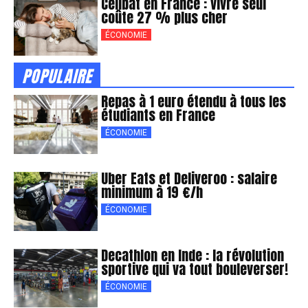
Célibat en France : vivre seul
coûte 27 % plus cher
ÉCONOMIE
POPULAIRE
Repas à 1 euro étendu à tous les
étudiants en France
ÉCONOMIE
Uber Eats et Deliveroo : salaire
minimum à 19 €/h
ÉCONOMIE
Decathlon en Inde : la révolution
sportive qui va tout bouleverser!
ÉCONOMIE