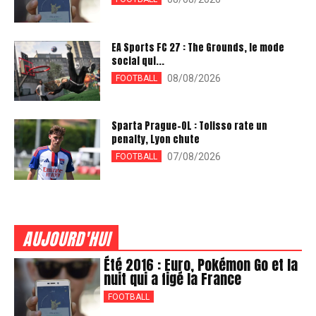
EA Sports FC 27 : The Grounds, le mode
social qui...
08/08/2026
FOOTBALL
Sparta Prague-OL : Tolisso rate un
penalty, Lyon chute
07/08/2026
FOOTBALL
AUJOURD'HUI
Été 2016 : Euro, Pokémon Go et la
nuit qui a figé la France
FOOTBALL