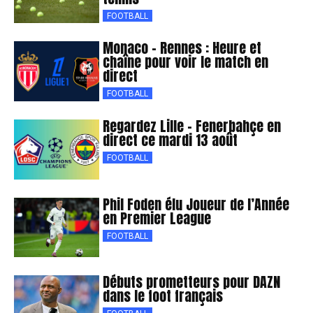
FOOTBALL
Monaco – Rennes : Heure et
chaîne pour voir le match en
direct
FOOTBALL
Regardez Lille – Fenerbahçe en
direct ce mardi 13 août
FOOTBALL
Phil Foden élu Joueur de l’Année
en Premier League
FOOTBALL
Débuts prometteurs pour DAZN
dans le foot français