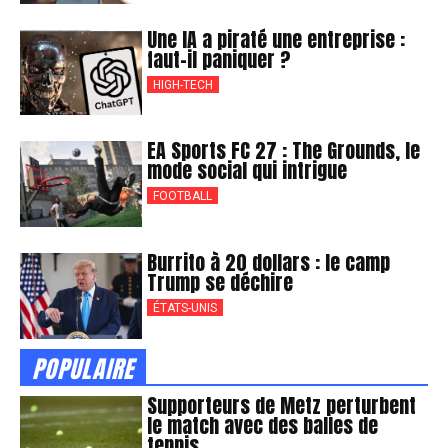
Une IA a piraté une entreprise :
faut-il paniquer ?
HIGH-TECH
EA Sports FC 27 : The Grounds, le
mode social qui intrigue
FOOTBALL
Burrito à 20 dollars : le camp
Trump se déchire
ÉTATS-UNIS
POPULAIRE
Supporteurs de Metz perturbent
le match avec des balles de
tennis