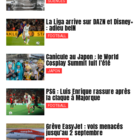
SCIENCES
La Liga arrive sur DAZN et Disney+
: adieu beIN
FOOTBALL
Canicule au Japon : le World
Cosplay Summit fuit l’été
JAPON
PSG : Luis Enrique rassure après
la claque à Majorque
FOOTBALL
Grève EasyJet : vols menacés
jusqu’au 2 septembre