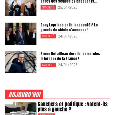
après des scandales choquants...
25/01/2025
SOCIÉTÉ
Dany Leprince enfin innocenté ? Le
procès du siècle s’annonce !
24/01/2025
SOCIÉTÉ
Bruno Retailleau dévoile les cercles
infernaux de la France !
24/01/2025
SOCIÉTÉ
AUJOURD'HUI
Gauchers et politique : votent-ils
plus à gauche ?