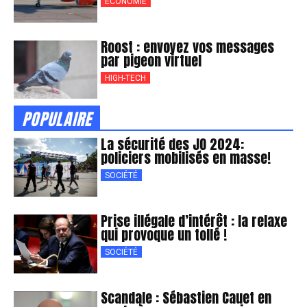
ÉCONOMIE
Roost : envoyez vos messages
par pigeon virtuel
HIGH-TECH
POPULAIRE
La sécurité des JO 2024:
policiers mobilisés en masse!
SOCIÉTÉ
Prise illégale d’intérêt : la relaxe
qui provoque un tollé !
SOCIÉTÉ
Scandale : Sébastien Cauet en