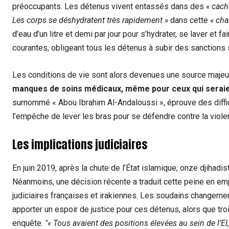
préoccupants. Les détenus vivent entassés dans des
« cach
Les corps se déshydratent très rapidement »
dans cette
« cha
d’eau d’un litre et demi par jour pour s’hydrater, se laver et fa
courantes, obligeant tous les détenus à subir des sanctions s
Les conditions de vie sont alors devenues une source majeu
manques de soins médicaux, même pour ceux qui serai
surnommé « Abou Ibrahim Al-Andaloussi », éprouve des diffi
l’empêche de lever les bras pour se défendre contre la viol
Les implications judiciaires
En juin 2019, après la chute de l’État islamique, onze djihadi
Néanmoins, une décision récente a traduit cette peine en emp
judiciaires françaises et irakiennes. Les soudains changemen
apporter un espoir de justice pour ces détenus, alors que t
enquête.
« Tous avaient des positions élevées au sein de l’EI