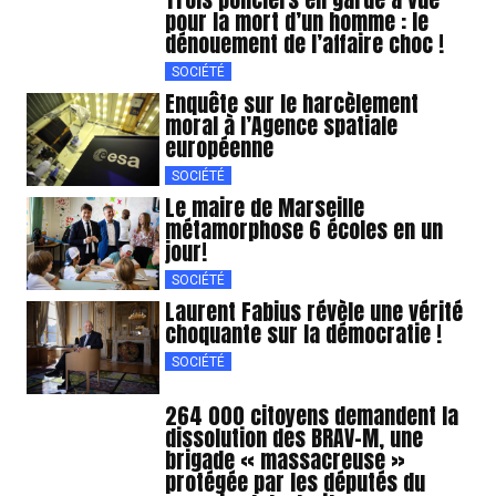
pour la mort d’un homme : le
dénouement de l’affaire choc !
SOCIÉTÉ
Enquête sur le harcèlement
moral à l’Agence spatiale
européenne
SOCIÉTÉ
Le maire de Marseille
métamorphose 6 écoles en un
jour!
SOCIÉTÉ
Laurent Fabius révèle une vérité
choquante sur la démocratie !
SOCIÉTÉ
264 000 citoyens demandent la
dissolution des BRAV-M, une
brigade « massacreuse »
protégée par les députés du