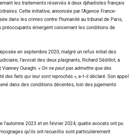
rnant les traitements réservés à deux djihadistes français
itraires. Cette initiative, annoncée par l’Agence France-
ée dans les crimes contre l’humanité au tribunal de Paris,
ts préoccupants émergent concernant les conditions de
é déposée en septembre 2020, malgré un refus initial des
udiciaire, l’avocat des deux plaignants, Richard Sédillot, a
et Vianney Ouraghi.
« On ne peut pas admettre que des
té des faits qui leur sont reprochés »
, a-t-il déclaré. Son appel
s mené dans des conditions décentes, loin des jugements
de l’automne 2023 et en février 2024, quatre avocats ont pu
moignages qu’ils ont recueillis sont particulièrement