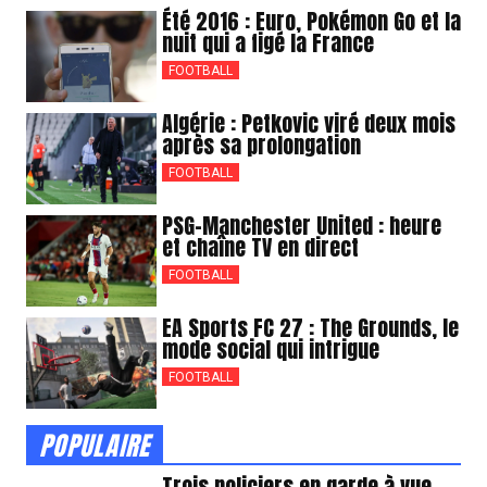
Été 2016 : Euro, Pokémon Go et la
nuit qui a figé la France
FOOTBALL
Algérie : Petkovic viré deux mois
après sa prolongation
FOOTBALL
PSG-Manchester United : heure
et chaîne TV en direct
FOOTBALL
EA Sports FC 27 : The Grounds, le
mode social qui intrigue
FOOTBALL
POPULAIRE
Trois policiers en garde à vue