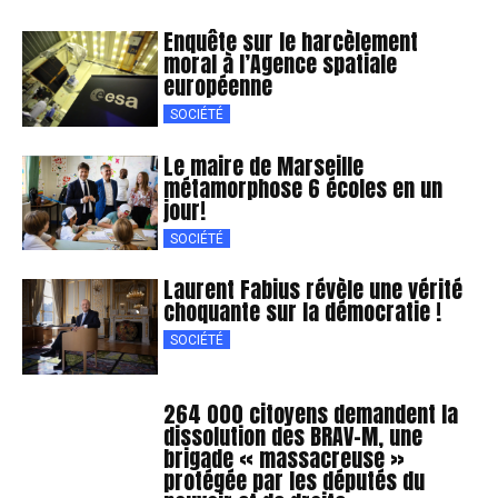
Enquête sur le harcèlement
moral à l’Agence spatiale
européenne
SOCIÉTÉ
Le maire de Marseille
métamorphose 6 écoles en un
jour!
SOCIÉTÉ
Laurent Fabius révèle une vérité
choquante sur la démocratie !
SOCIÉTÉ
264 000 citoyens demandent la
dissolution des BRAV-M, une
brigade « massacreuse »
protégée par les députés du