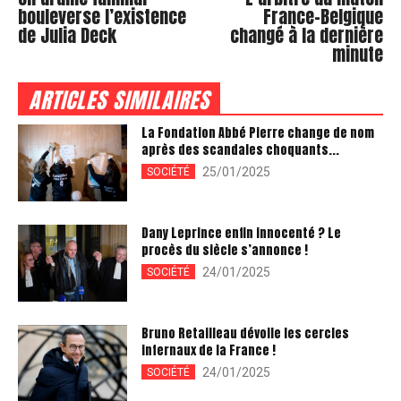
bouleverse l’existence
France-Belgique
de Julia Deck
changé à la dernière
minute
ARTICLES SIMILAIRES
La Fondation Abbé Pierre change de nom
après des scandales choquants...
25/01/2025
SOCIÉTÉ
Dany Leprince enfin innocenté ? Le
procès du siècle s’annonce !
24/01/2025
SOCIÉTÉ
Bruno Retailleau dévoile les cercles
infernaux de la France !
24/01/2025
SOCIÉTÉ