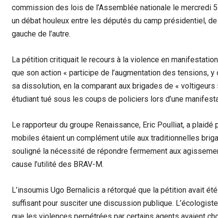
commission des lois de l’Assemblée nationale le mercredi 5 
un débat houleux entre les députés du camp présidentiel, de l
gauche de l’autre.
La pétition critiquait le recours à la violence en manifestati
que son action « participe de l’augmentation des tensions, y 
sa dissolution, en la comparant aux brigades de « voltigeur
étudiant tué sous les coups de policiers lors d’une manifesta
Le rapporteur du groupe Renaissance, Eric Poulliat, a plaidé 
mobiles étaient un complément utile aux traditionnelles brig
souligné la nécessité de répondre fermement aux agissemen
cause l’utilité des BRAV-M.
L’insoumis Ugo Bernalicis a rétorqué que la pétition avait ét
suffisant pour susciter une discussion publique. L’écologis
que les violences perpétrées par certains agents avaient c