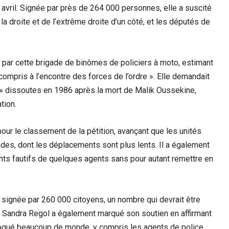
avril. Signée par près de 264 000 personnes, elle a suscité
a droite et de l’extrême droite d’un côté, et les députés de
on par cette brigade de binômes de policiers à moto, estimant
compris à l’encontre des forces de l’ordre ». Elle demandait
s » dissoutes en 1986 après la mort de Malik Oussekine,
tion.
pour le classement de la pétition, avançant que les unités
ades, dont les déplacements sont plus lents. Il a également
ts fautifs de quelques agents sans pour autant remettre en
é signée par 260 000 citoyens, un nombre qui devrait être
te Sandra Regol a également marqué son soutien en affirmant
hoqué beaucoup de monde, y compris les agents de police