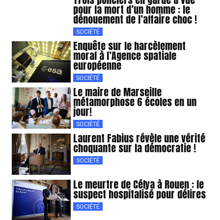
pour la mort d’un homme : le
dénouement de l’affaire choc !
SOCIÉTÉ
Enquête sur le harcèlement
moral à l’Agence spatiale
européenne
SOCIÉTÉ
Le maire de Marseille
métamorphose 6 écoles en un
jour!
SOCIÉTÉ
Laurent Fabius révèle une vérité
choquante sur la démocratie !
SOCIÉTÉ
Le meurtre de Célya à Rouen : le
suspect hospitalisé pour délires
SOCIÉTÉ