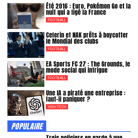
Été 2016 : Euro, Pokémon Go et la
nuit qui a figé la France
FOOTBALL
Ceferin et NAK prêts à boycotter
le Mondial des clubs
FOOTBALL
EA Sports FC 27 : The Grounds, le
mode social qui intrigue
FOOTBALL
Une IA a piraté une entreprise :
faut-il paniquer ?
HIGH-TECH
POPULAIRE
Trois policiers en garde à vue