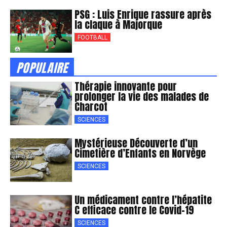
PSG : Luis Enrique rassure après
la claque à Majorque
FOOTBALL
POPULAIRE
Thérapie innovante pour
prolonger la vie des malades de
Charcot
SCIENCES
Mystérieuse Découverte d’un
Cimetière d’Enfants en Norvège
SCIENCES
Un médicament contre l’hépatite
C efficace contre le Covid-19
SCIENCES