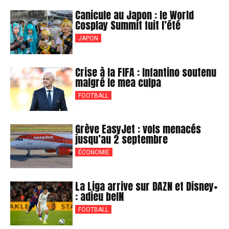
Canicule au Japon : le World
Cosplay Summit fuit l’été
JAPON
Crise à la FIFA : Infantino soutenu
malgré le mea culpa
FOOTBALL
Grève EasyJet : vols menacés
jusqu’au 2 septembre
ÉCONOMIE
La Liga arrive sur DAZN et Disney+
: adieu beIN
FOOTBALL