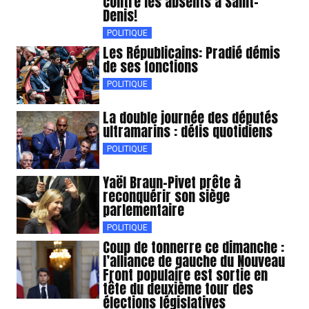
contre les absents à Saint-
Denis!
POLITIQUE
Les Républicains: Pradié démis
de ses fonctions
POLITIQUE
La double journée des députés
ultramarins : défis quotidiens
POLITIQUE
Yaël Braun-Pivet prête à
reconquérir son siège
parlementaire
POLITIQUE
Coup de tonnerre ce dimanche :
l’alliance de gauche du Nouveau
Front populaire est sortie en
tête du deuxième tour des
élections législatives