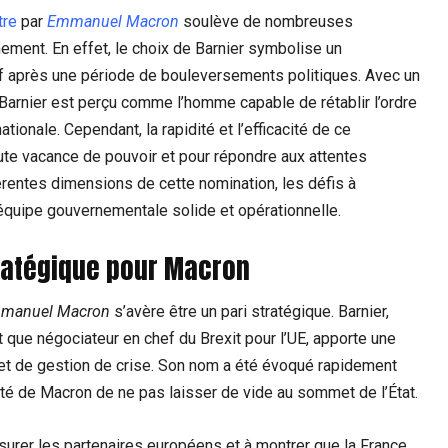
tre
par
Emmanuel Macron
soulève de nombreuses
nement. En effet, le choix de Barnier symbolise un
if après une période de bouleversements politiques. Avec un
 Barnier est perçu comme l’homme capable de rétablir l’ordre
tionale. Cependant, la rapidité et l’efficacité de ce
ute vacance de pouvoir et pour répondre aux attentes
érentes dimensions de cette nomination, les défis à
équipe gouvernementale solide et opérationnelle.
tratégique pour Macron
manuel Macron
s’avère être un pari stratégique. Barnier,
 que négociateur en chef du Brexit pour l’UE, apporte une
 et de gestion de crise. Son nom a été évoqué rapidement
té de Macron de ne pas laisser de vide au sommet de l’État.
urer les partenaires européens et à montrer que la France