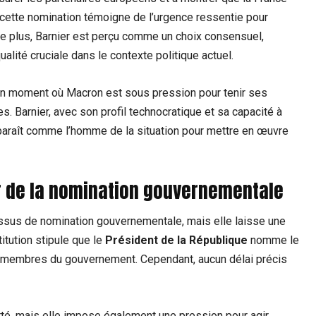
de cette nomination témoigne de l’urgence ressentie pour
 De plus, Barnier est perçu comme un choix consensuel,
lité cruciale dans le contexte politique actuel.
à un moment où Macron est sous pression pour tenir ses
Barnier, avec son profil technocratique et sa capacité à
pparaît comme l’homme de la situation pour mettre en œuvre
’or de la nomination gouvernementale
ssus de nomination gouvernementale, mais elle laisse une
titution stipule que le
Président de la République
nomme le
res membres du gouvernement. Cependant, aucun délai précis
rté, mais elle impose également une pression pour agir