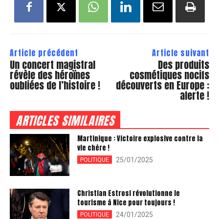
Article précédent
Article suivant
Un concert magistral
Des produits
révèle des héroïnes
cosmétiques nocifs
oubliées de l’histoire !
découverts en Europe :
alerte !
ARTICLES SIMILAIRES
Martinique : Victoire explosive contre la
vie chère !
25/01/2025
POLITIQUE
Christian Estrosi révolutionne le
tourisme à Nice pour toujours !
24/01/2025
POLITIQUE