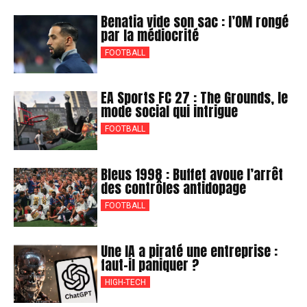
Benatia vide son sac : l’OM rongé
par la médiocrité
FOOTBALL
EA Sports FC 27 : The Grounds, le
mode social qui intrigue
FOOTBALL
Bleus 1998 : Buffet avoue l’arrêt
des contrôles antidopage
FOOTBALL
Une IA a piraté une entreprise :
faut-il paniquer ?
HIGH-TECH