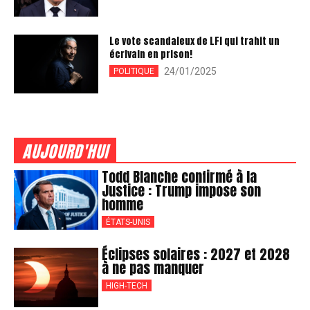
Le vote scandaleux de LFI qui trahit un
écrivain en prison!
24/01/2025
POLITIQUE
AUJOURD'HUI
Todd Blanche confirmé à la
Justice : Trump impose son
homme
ÉTATS-UNIS
Éclipses solaires : 2027 et 2028
à ne pas manquer
HIGH-TECH