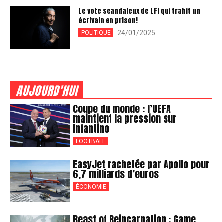
Le vote scandaleux de LFI qui trahit un
écrivain en prison!
24/01/2025
POLITIQUE
AUJOURD'HUI
Coupe du monde : l’UEFA
maintient la pression sur
Infantino
FOOTBALL
EasyJet rachetée par Apollo pour
6,7 milliards d’euros
ÉCONOMIE
Beast of Reincarnation : Game