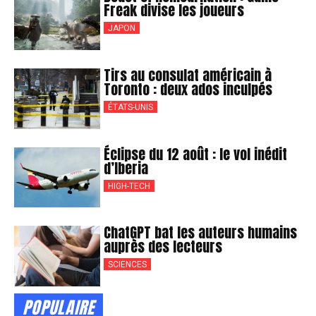
Freak divise les joueurs
JAPON
Tirs au consulat américain à
Toronto : deux ados inculpés
ÉTATS-UNIS
Éclipse du 12 août : le vol inédit
d’Iberia
HIGH-TECH
ChatGPT bat les auteurs humains
auprès des lecteurs
SCIENCES
POPULAIRE