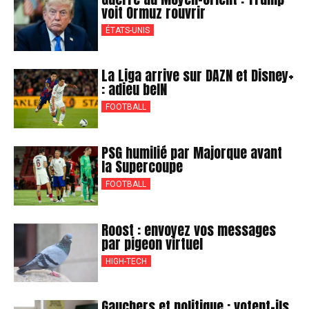
voit Ormuz rouvrir
ÉTATS-UNIS
La Liga arrive sur DAZN et Disney+
: adieu beIN
FOOTBALL
PSG humilié par Majorque avant
la Supercoupe
FOOTBALL
Roost : envoyez vos messages
par pigeon virtuel
HIGH-TECH
Gauchers et politique : votent-ils