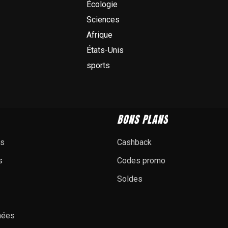
Écologie
Sciences
Afrique
États-Unis
sports
BONS PLANS
es
Cashback
s
Codes promo
Soldes
nées