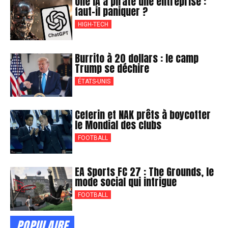
Une IA a piraté une entreprise :
faut-il paniquer ?
HIGH-TECH
Burrito à 20 dollars : le camp
Trump se déchire
ÉTATS-UNIS
Ceferin et NAK prêts à boycotter
le Mondial des clubs
FOOTBALL
EA Sports FC 27 : The Grounds, le
mode social qui intrigue
FOOTBALL
POPULAIRE