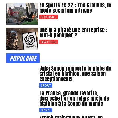
EA Sports FC 27 : The Grounds, le
mode social qui intrigue
FOOTBALL
Une IA a piraté une entreprise :
faut-il paniquer ?
HIGH-TECH
POPULAIRE
Julia Simon remporte le globe de
cristal en biathlon, une saison
exceptionnelle!
SPORT
La France, grande favorite,
décroche l’or en relais mixte de
biathlon à la Coupe du monde
SPORT
Exploit majestueux du RCT en