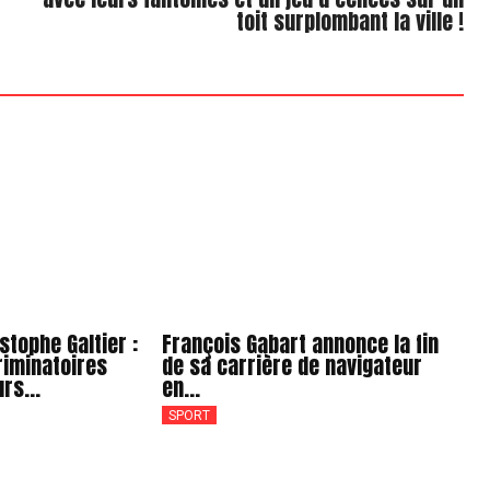
toit surplombant la ville !
stophe Galtier :
François Gabart annonce la fin
riminatoires
de sa carrière de navigateur
rs...
en...
SPORT