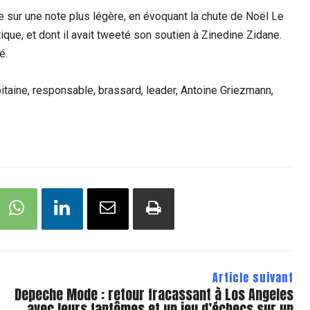
e sur une note plus légère, en évoquant la chute de Noël Le
ique, et dont il avait tweeté son soutien à Zinedine Zidane.
é.
taine, responsable, brassard, leader, Antoine Griezmann,
Article suivant
Depeche Mode : retour fracassant à Los Angeles
avec leurs fantômes et un jeu d’échecs sur un