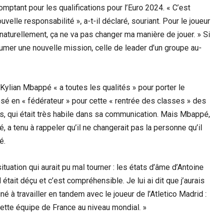
comptant pour les qualifications pour l’Euro 2024. « C’est
velle responsabilité », a-t-il déclaré, souriant. Pour le joueur
 naturellement, ça ne va pas changer ma manière de jouer. » Si
umer une nouvelle mission, celle de leader d’un groupe au-
ylian Mbappé « a toutes les qualités » pour porter le
osé en « fédérateur » pour cette « rentrée des classes » des
is, qui était très habile dans sa communication. Mais Mbappé,
, a tenu à rappeler qu’il ne changerait pas la personne qu’il
é.
tuation qui aurait pu mal tourner : les états d’âme d’Antoine
était déçu et c’est compréhensible. Je lui ai dit que j’aurais
 à travailler en tandem avec le joueur de l’Atletico Madrid :
cette équipe de France au niveau mondial. »