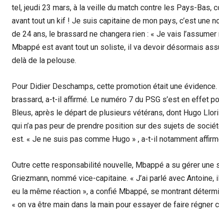
tel, jeudi 23 mars, à la veille du match contre les Pays-Bas, 
avant tout un kif ! Je suis capitaine de mon pays, c’est une nou
de 24 ans, le brassard ne changera rien : « Je vais l’assumer
Mbappé est avant tout un soliste, il va devoir désormais ass
delà de la pelouse.
Pour Didier Deschamps, cette promotion était une évidence. K
brassard, a-t-il affirmé. Le numéro 7 du PSG s’est en effet p
Bleus, après le départ de plusieurs vétérans, dont Hugo Llor
qui n’a pas peur de prendre position sur des sujets de société
est. « Je ne suis pas comme Hugo » , a-t-il notamment affirm
Outre cette responsabilité nouvelle, Mbappé a su gérer une si
Griezmann, nommé vice-capitaine. « J’ai parlé avec Antoine, il 
eu la même réaction », a confié Mbappé, se montrant déterminé
« on va être main dans la main pour essayer de faire régner 