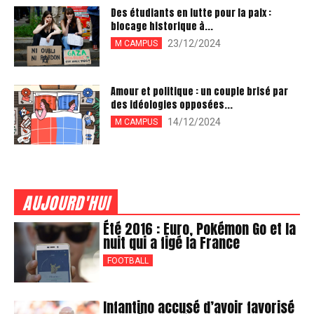
Des étudiants en lutte pour la paix :
blocage historique à...
23/12/2024
M CAMPUS
Amour et politique : un couple brisé par
des idéologies opposées...
14/12/2024
M CAMPUS
AUJOURD'HUI
Été 2016 : Euro, Pokémon Go et la
nuit qui a figé la France
FOOTBALL
Infantino accusé d’avoir favorisé