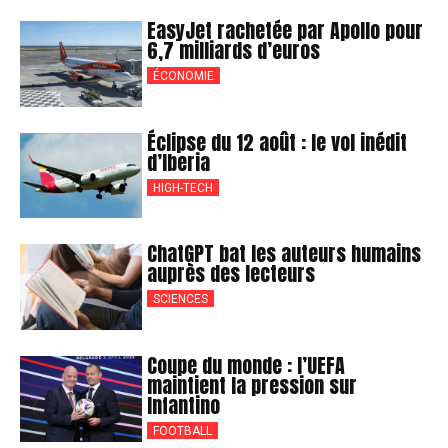
EasyJet rachetée par Apollo pour
6,7 milliards d’euros
ÉCONOMIE
Éclipse du 12 août : le vol inédit
d’Iberia
HIGH-TECH
ChatGPT bat les auteurs humains
auprès des lecteurs
SCIENCES
Coupe du monde : l’UEFA
maintient la pression sur
Infantino
FOOTBALL