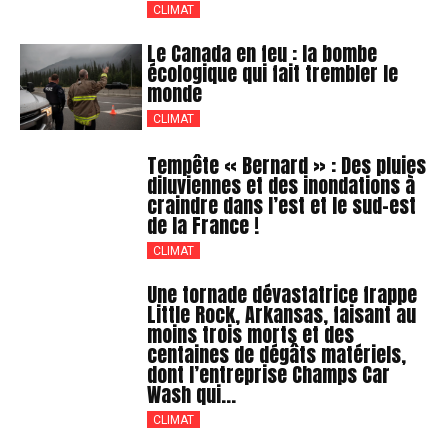
CLIMAT
Le Canada en feu : la bombe
écologique qui fait trembler le
monde
CLIMAT
Tempête « Bernard » : Des pluies
diluviennes et des inondations à
craindre dans l’est et le sud-est
de la France !
CLIMAT
Une tornade dévastatrice frappe
Little Rock, Arkansas, faisant au
moins trois morts et des
centaines de dégâts matériels,
dont l’entreprise Champs Car
Wash qui...
CLIMAT