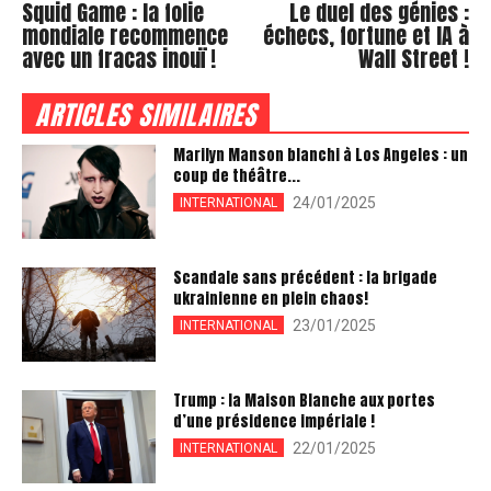
Squid Game : la folie
Le duel des génies :
mondiale recommence
échecs, fortune et IA à
avec un fracas inouï !
Wall Street !
ARTICLES SIMILAIRES
Marilyn Manson blanchi à Los Angeles : un
coup de théâtre...
24/01/2025
INTERNATIONAL
Scandale sans précédent : la brigade
ukrainienne en plein chaos!
23/01/2025
INTERNATIONAL
Trump : la Maison Blanche aux portes
d’une présidence impériale !
22/01/2025
INTERNATIONAL