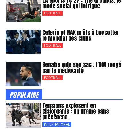
EA Sports FC 27 : The Grounds, le
mode social qui intrigue
FOOTBALL
Ceferin et NAK prêts à boycotter
le Mondial des clubs
FOOTBALL
Benatia vide son sac : l’OM rongé
par la médiocrité
FOOTBALL
POPULAIRE
Tensions explosent en
Cisjordanie : un drame sans
précédent !
INTERNATIONAL