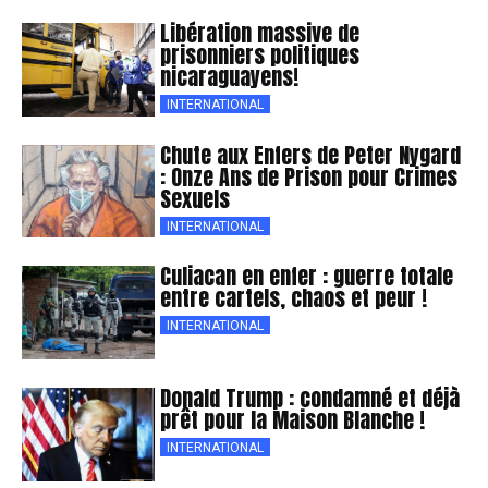
Libération massive de
prisonniers politiques
nicaraguayens!
INTERNATIONAL
Chute aux Enfers de Peter Nygard
: Onze Ans de Prison pour Crimes
Sexuels
INTERNATIONAL
Culiacan en enfer : guerre totale
entre cartels, chaos et peur !
INTERNATIONAL
Donald Trump : condamné et déjà
prêt pour la Maison Blanche !
INTERNATIONAL